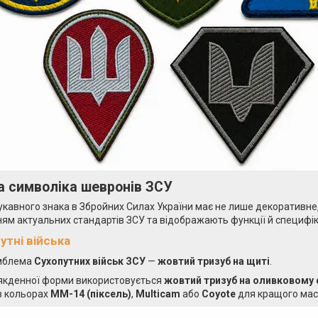
а символіка шевронів ЗСУ
укавного знака в Збройних Силах України має не лише декоративне
ям актуальних стандартів ЗСУ та відображають функції й специфік
утні війська
мблема
Сухопутних військ ЗСУ
—
жовтий тризуб на щиті
.
якденної форми використовується
жовтий тризуб на оливковому 
в кольорах
ММ-14 (піксель)
,
Multicam
або
Coyote
для кращого мас