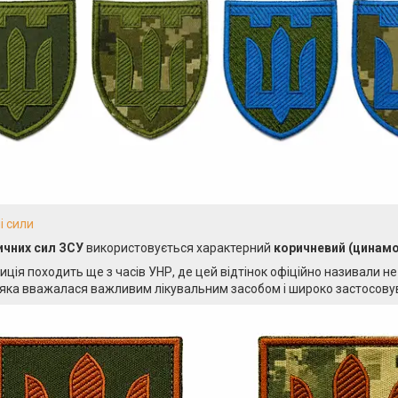
і сили
чних сил ЗСУ
використовується характерний
коричневий (цинам
иція походить ще з часів УНР, де цей відтінок офіційно називали н
яка вважалася важливим лікувальним засобом і широко застосову