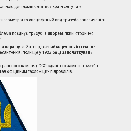
асичною для армій багатьох країн світу та є
Ця геометрія та специфічний вид тризуба запозичені зі
мблема поєднує
тризуб із якорем
, який історично
о.
ла парашута
. Затверджений
маруновий (темно-
есантників, який ще у
1923 році започаткували
граненого каменя). ССО єдині, хто замість тризуба
тав офіційним гаслом цих підрозділів.