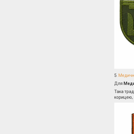
5
. Медичн
Для
Меди
Така трад
корицею, 