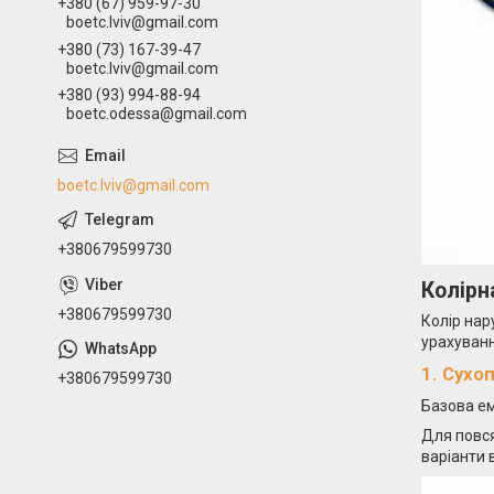
+380 (67) 959-97-30
boetc.lviv@gmail.com
+380 (73) 167-39-47
boetc.lviv@gmail.com
+380 (93) 994-88-94
boetc.odessa@gmail.com
boetc.lviv@gmail.com
+380679599730
Колірн
+380679599730
Колір нар
урахуванн
1. Сухоп
+380679599730
Базова е
Для повс
варіанти 