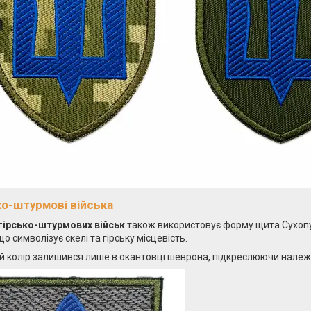
ко-штурмові війська
гірсько-штурмових військ
також використовує форму щита Сухопу
 що символізує скелі та гірську місцевість.
 колір залишився лише в окантовці шеврона, підкреслюючи належні