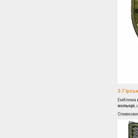
3.Гірсь
Емблема
кольорі
,
Оливковий