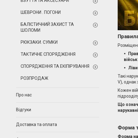
ВЗУТТЯ ТА АКСЕСУАРИ
ШЕВРОНИ . ПОГОНИ
БАЛІСТИЧНИЙ ЗАХИСТ ТА
ШОЛОМИ
Правила
РЮКЗАКИ. СУМКИ
Розміщенн
Прав
ТАКТИЧНЕ СПОРЯДЖЕННЯ
військ
СПОРЯДЖЕННЯ ТА ЕКІПІРУВАННЯ
Ліви
Такі нару
РОЗПРОДАЖ
V), однак
Кожен вій
Про нас
підрозділ
Що означ
Відгуки
нарукавні
Доставка та оплата
Форма т
Форма на