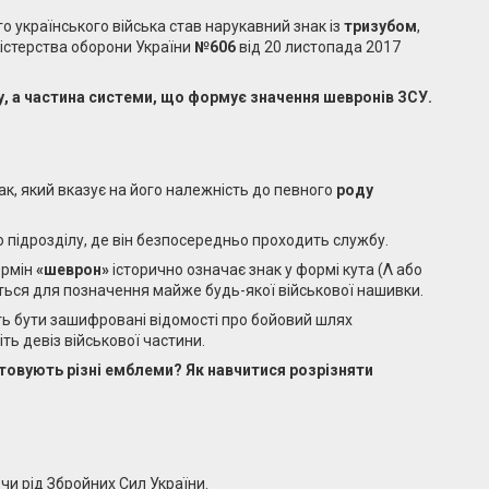
о українського війська став нарукавний знак із
тризубом
,
істерства оборони України
№606
від 20 листопада 2017
у, а частина системи, що формує значення шевронів ЗСУ.
:
к, який вказує на його належність до певного
роду
 підрозділу, де він безпосередньо проходить службу.
ермін
«шеврон»
історично означає знак у формі кута (Λ або
ється для позначення майже будь-якої військової нашивки.
уть бути зашифровані відомості про бойовий шлях
іть девіз військової частини.
товують різні емблеми? Як навчитися розрізняти
 чи рід Збройних Сил України.