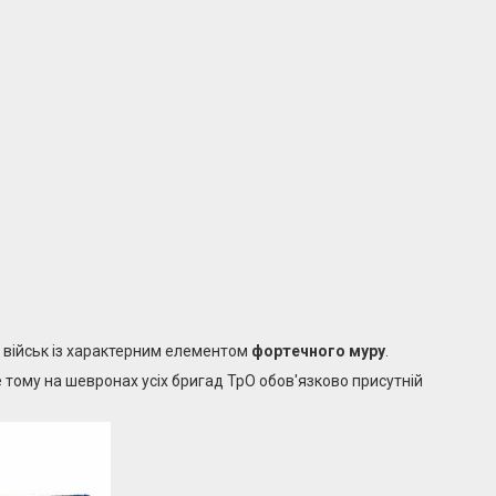
 військ із характерним елементом
фортечного муру
.
 тому на шевронах усіх бригад ТрО обов'язково присутній