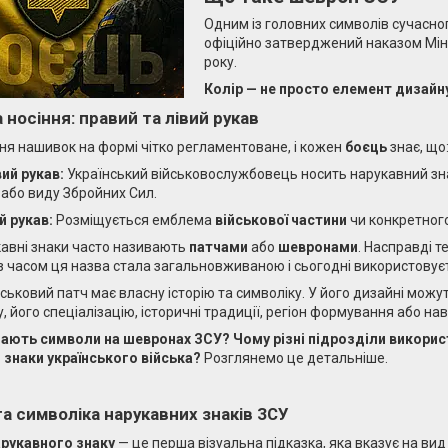
Одним із головних символів сучасног
офіційно затверджений наказом Мін
року.
Колір — не просто елемент дизайн
 носіння: правий та лівий рукав
я нашивок на формі чітко регламентоване, і кожен
боєць
знає, що
ий рукав:
Український військовослужбовець носить нарукавний зна
або виду Збройних Сил.
й рукав:
Розміщується емблема
військової частини
чи конкретного
кавні знаки часто називають
патчами
або
шевронами
. Насправді т
 з часом ця назва стала загальновживаною і сьогодні використову
ськовий патч має власну історію та символіку. У його дизайні мож
у, його спеціалізацію, історичні традиції, регіон формування або нав
ають символи на шевронах ЗСУ? Чому різні підрозділи викорис
 знаки українського війська?
Розглянемо це детальніше.
а символіка нарукавних знаків ЗСУ
рукавного знаку
— це перша візуальна підказка, яка вказує на вид