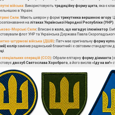
путні війська:
Використовують
традиційну форму щита
, яка є кл
ельнішою в Україні.
тряні Сили:
Мають шеврон у формі
трикутника вершиною вгору
. 
 розпізнавання на
літаках Української Народної Республіки (УНР)
.
ьково-Морські Сили
:
Вписані в
коло, що нагадує ілюмінатор
. Е
стовували флот УНР та Українська Держава Павла Скоропадськог
нтно-штурмові війська (ДШВ)
:
Патч має оригінальну
форму купо
ий) колір
замінив радянський блакитний і є світовим стандартом д
ці
.
 спеціальних операцій (ССО)
:
Обрали елітарну
форму діаманта
(о
истовує
двозуб Святослава Хороброго
, а його вислів
«Іду на ви!»
с