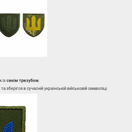
к із
синім тризубом
.
та зберігся в сучасній українській військовій символіці.