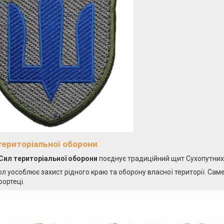
територіальної оборони
Сил територіальної оборони
поєднує традиційний щит Сухопутних
л уособлює захист рідного краю та оборону власної території. Саме
фортеці.