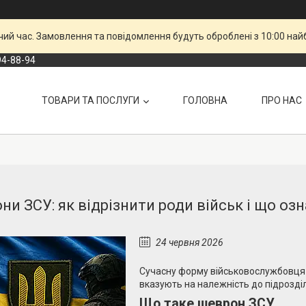
чий час. Замовлення та повідомлення будуть оброблені з 10:00 най
94-88-94
ТОВАРИ ТА ПОСЛУГИ
ГОЛОВНА
ПРО НАС
ни ЗСУ: як відрізнити роди військ і що оз
24 червня 2026
Сучасну форму військовослужбовця 
вказують на належність до підрозділ
Що таке шеврон ЗСУ