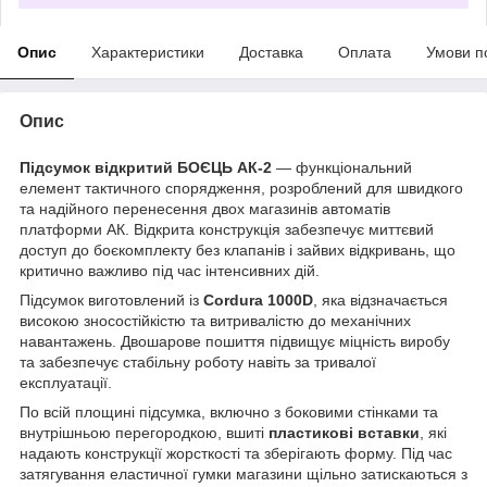
Опис
Характеристики
Доставка
Оплата
Умови п
Опис
Підсумок відкритий БОЄЦЬ АК-2
— функціональний
елемент тактичного спорядження, розроблений для швидкого
та надійного перенесення двох магазинів автоматів
платформи АК. Відкрита конструкція забезпечує миттєвий
доступ до боєкомплекту без клапанів і зайвих відкривань, що
критично важливо під час інтенсивних дій.
Підсумок виготовлений із
Cordura 1000D
, яка відзначається
високою зносостійкістю та витривалістю до механічних
навантажень. Двошарове пошиття підвищує міцність виробу
та забезпечує стабільну роботу навіть за тривалої
експлуатації.
По всій площині підсумка, включно з боковими стінками та
внутрішньою перегородкою, вшиті
пластикові вставки
, які
надають конструкції жорсткості та зберігають форму. Під час
затягування еластичної гумки магазини щільно затискаються з