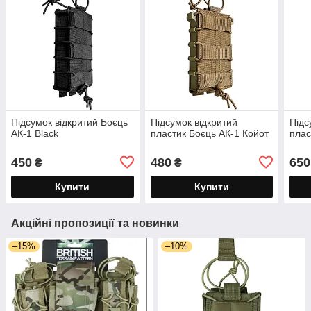
Підсумок відкритий Боєць
Підсумок відкритий
Підс
АК-1 Black
пластик Боєць АК-1 Койот
плас
450
480
650
₴
₴
Купити
Купити
Акційні пропозиції та новинки
–15%
–10%