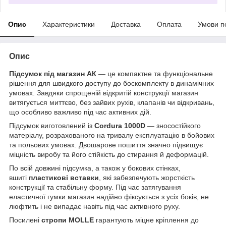
Опис
Характеристики
Доставка
Оплата
Умови п
Опис
Підсумок під магазин АК
— це компактне та функціональне
рішення для швидкого доступу до боєкомплекту в динамічних
умовах. Завдяки спрощеній відкритій конструкції магазин
витягується миттєво, без зайвих рухів, клапанів чи відкривань,
що особливо важливо під час активних дій.
Підсумок виготовлений із
Cordura 1000D
— зносостійкого
матеріалу, розрахованого на тривалу експлуатацію в бойових
та польових умовах. Двошарове пошиття значно підвищує
міцність виробу та його стійкість до стирання й деформацій.
По всій довжині підсумка, а також у бокових стінках,
вшиті
пластикові вставки
, які забезпечують жорсткість
конструкції та стабільну форму. Під час затягування
еластичної гумки магазин надійно фіксується з усіх боків, не
люфтить і не випадає навіть під час активного руху.
Посилені
стропи MOLLE
гарантують міцне кріплення до