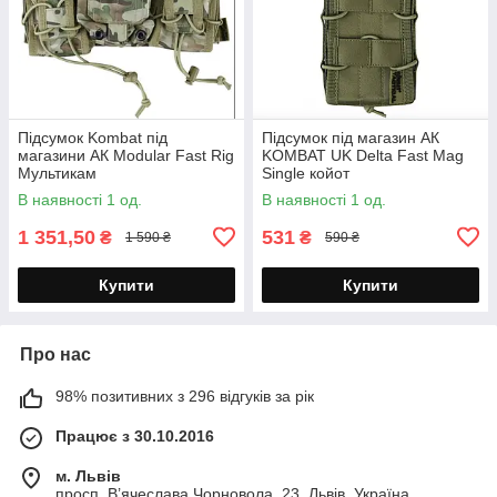
Підсумок Kombat під
Підсумок під магазин АК
магазини АК Modular Fast Rig
KOMBAT UK Delta Fast Mag
Мультикам
Single койот
В наявності 1 од.
В наявності 1 од.
1 351,50
531
₴
₴
1 590 ₴
590 ₴
Купити
Купити
Про нас
98% позитивних з 296 відгуків за рік
Працює з 30.10.2016
м. Львів
просп. В’ячеслава Чорновола, 23, Львів, Україна