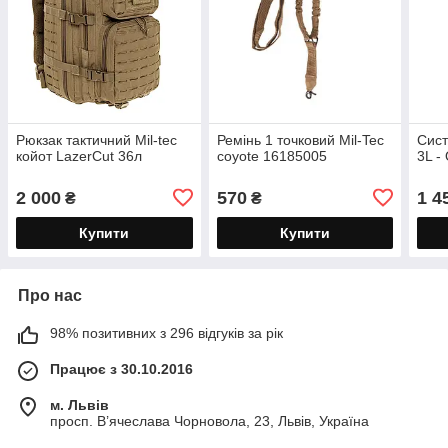
Рюкзак тактичний Mil-tec
Ремінь 1 точковий Mil-Tec
Сист
койот LazerCut 36л
coyote 16185005
3L - 
2 000
570
1 4
₴
₴
Купити
Купити
Про нас
98% позитивних з 296 відгуків за рік
Працює з 30.10.2016
м. Львів
просп. В’ячеслава Чорновола, 23, Львів, Україна