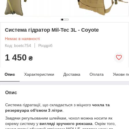
Система гідратор Mil-Tec 3L - Coyote
Немає в наявності
Код: boetc754
Роздріб
1 450
₴
Опис
Характеристики
Доставка
Оплата
Умови п
Опис
Система гідратації, що складається з міцного
чохла та
резервуара об'ємом 3 літри
.
Завдяки регульованим шлейкам, чохол можна носити як
окрему систему у
вигляді зручного рюкзака
. Окрім того,
чохол ззовні обшитий стрічками MOLLE, завдяки чому до