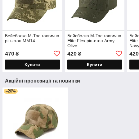
Бейсболка М-Тас тактична
Бейсболка M-Tac тактична
Бейс
ріп-стоп ММ14
Elite Flex ріп-стоп Army
Elit
Olive
Navy
470
420
420
₴
₴
Купити
Купити
Акційні пропозиції та новинки
–20%