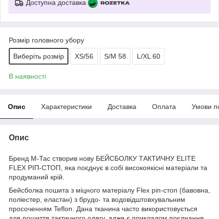
Доступна доставка
Розмір головного убору
Виберіть розмір
XS/56
S/M 58
L/XL 60
В наявності
Опис
Характеристики
Доставка
Оплата
Умови п
Опис
Бренд М-Тас створив нову БЕЙСБОЛКУ ТАКТИЧНУ ELITE
FLEX РІП-СТОП, яка поєднує в собі високоякісні матеріали та
продуманий крій.
Бейсболка пошита з міцного матеріалу Flex ріп-стоп (бавовна,
поліестер, еластан) з брудо- та водовідштовхувальним
просоченням Teflon. Дана тканина часто використовується
для пошиття тактичного одягу, адже є прикладом поєднання