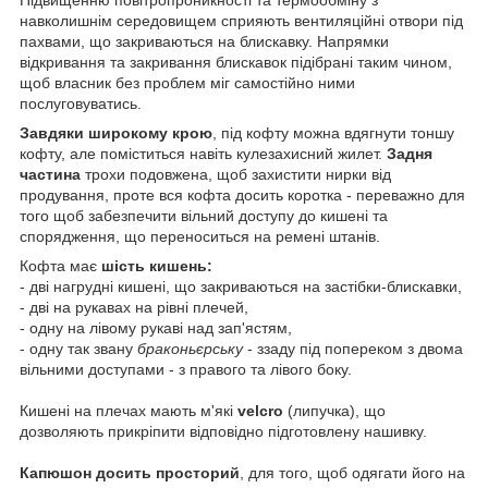
навколишнім середовищем сприяють вентиляційні отвори під
пахвами, що закриваються на блискавку. Напрямки
відкривання та закривання блискавок підібрані таким чином,
щоб власник без проблем міг самостійно ними
послуговуватись.
Завдяки широкому крою
, під кофту можна вдягнути тоншу
кофту, але поміститься навіть кулезахисний жилет.
Задня
частина
трохи подовжена, щоб захистити нирки від
продування, проте вся кофта досить коротка - переважно для
того щоб забезпечити вільний доступу до кишені та
спорядження, що переноситься на ремені штанів.
Кофта має
шість кишень:
- дві нагрудні кишені, що закриваються на застібки-блискавки,
- дві на рукавах на рівні плечей,
- одну на лівому рукаві над зап'ястям,
- одну так звану
браконьєрську
- ззаду під попереком з двома
вільними доступами - з правого та лівого боку.
Кишені на плечах мають м'які
velcro
(липучка), що
дозволяють прикріпити відповідно підготовлену нашивку.
Капюшон
досить просторий
, для того, щоб одягати його на