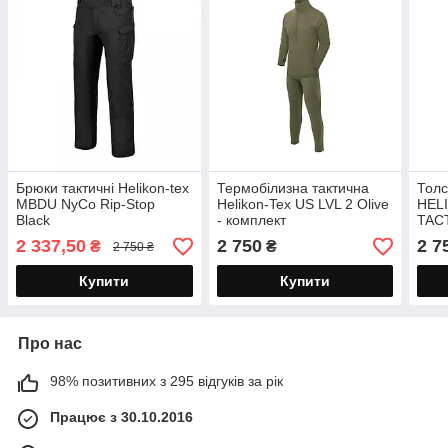
Брюки тактичні Helikon-tex
Термобілизна тактична
Толс
MBDU NyCo Rip-Stop
Helikon-Tex US LVL 2 Olive
HEL
Black
- комплект
TACT
2 337,50
2 750
2 7
₴
₴
2 750 ₴
Купити
Купити
Про нас
98% позитивних з 295 відгуків за рік
Працює з 30.10.2016