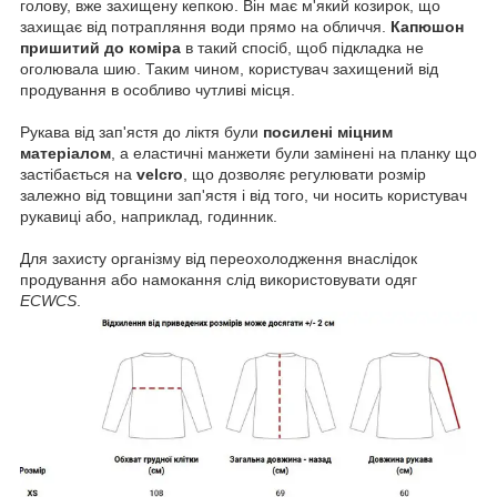
голову, вже захищену кепкою. Він має м'який козирок, що
захищає від потрапляння води прямо на обличчя.
Капюшон
пришитий до коміра
в такий спосіб, щоб підкладка не
оголювала шию. Таким чином, користувач захищений від
продування в особливо чутливі місця.
Рукава від зап'ястя до ліктя були
посилені міцним
матеріалом
, а еластичні манжети були замінені на планку що
застібається на
velcro
, що дозволяє регулювати розмір
залежно від товщини зап'ястя і від того, чи носить користувач
рукавиці або, наприклад, годинник.
Для захисту організму від переохолодження внаслідок
продування або намокання слід використовувати одяг
ECWCS
.