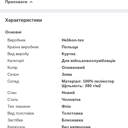
Приховати
Характеристики
Основні
Виробник
Helikon-tex
Країна виробник
Польща
Вид виробу
Куртка
Категорії
Для військовослужбовців
Колір
Оливковий
Сезон
Зима
Склад
Матеріал: 100% поліестер
Щільність: 390 г/м2
Стан
Новий
Стать
Чоловіча
Тип тканини
Фліс
Вид толстовок
Толстовка
Застібка
Блискавка
Капюшон
Без капюшона