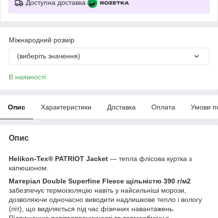
Доступна доставка
Міжнародний розмір
(виберіть значення)
В наявності
Опис
Характеристики
Доставка
Оплата
Умови п
Опис
Helikon-Tex® PATRIOT Jacket
— тепла флісова куртка з
капюшоном.
Матеріал Double Superfine Fleece
щільністю 390 г/м2
забезпечує термоізоляцію навіть у найсильніші морози,
дозволяючи одночасно виводити надлишкове тепло і вологу
(піт), що виділяється під час фізичних навантажень.
Підвищенню повітропроникності та термообміну з