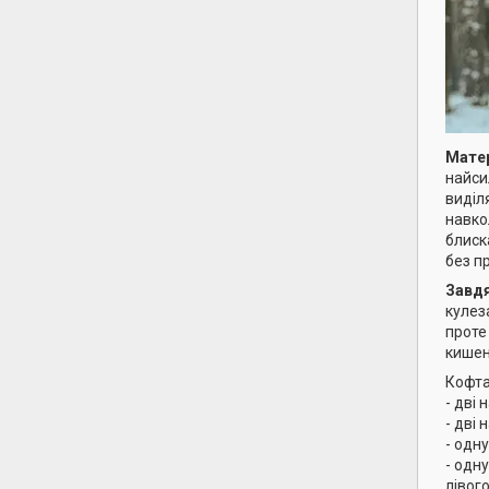
Матер
найси
виділ
навко
блиск
без п
Завд
кулез
проте
кишен
Кофт
- дві
- дві 
- одну
- одн
лівого