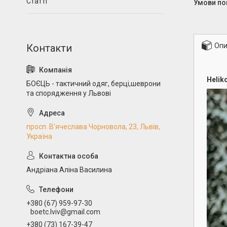
Статті
Опи
Helik
БОЄЦЬ - тактичний одяг, берці,шеврони
та спорядження у Львові
просп. В’ячеслава Чорновола, 23, Львів,
Україна
Андріана Аліна Василина
+380 (67) 959-97-30
boetc.lviv@gmail.com
+380 (73) 167-39-47