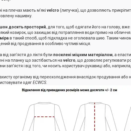
і на плечах мають м'які
velcro
(липучка), що дозволяють прикріпит
товлену нашивку.
шон
досить просторий
, для того, щоб одягати його на голову, вже
'який козирок, що захищає від потрапляння води прямо на обличчя
міра
в такий спосіб, щоб підкладка не оголювала шию. Таким чином
ений від продування в особливо чутливі місця.
 від зап'ястя до ліктя були
посилені міцним матеріалом
, а еласт
ені на планку що застібається на
velcro
, що дозволяє регулювати р
ни зап'ястя і від того, чи носить користувач рукавиці або, наприкла
ахисту організму від переохолодження внаслідок продування або 
истовувати одяг
ECWCS
.