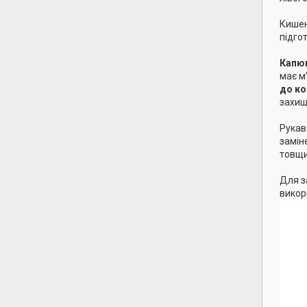
Кишен
підго
Капю
має м
до ко
захищ
Рукава
замін
товщи
Для з
викор