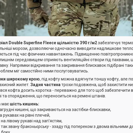
іал Double Superfine Fleece
щільністю 390 г/м2
забезпечує термоі
льніші морози, дозволяючи одночасно виводити надлишкове тепло і 
яється під час фізичних навантажень. Підвищенню повітропроникно
лишнім середовищем сприяють вентиляційні отвори під пахвами, 
авку. Напрямки відкривання та закривання блискавок підібрані та
роблем міг самостійно ними послуговуватись.
яки широкому крою
, під кофту можна вдягнути тоншу кофту, але п
ахисний жилет.
Задня частина
трохи подовжена, щоб захистити ни
 вся кофта досить коротка - переважно для того щоб забезпечити в
і та спорядження, що переноситься на ремені штанів.
а має
шість кишень:
 нагрудні кишені, що закриваються на застібки-блискавки,
на рукавах на рівні плечей,
 на лівому рукаві над зап'ястям,
у так звану
браконьєрську
- ззаду під попереком з двома вільними до
 боку.