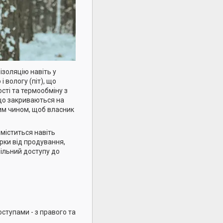
золяцію навіть у
вологу (піт), що
сті та термообміну з
що закриваються на
ким чином, щоб власник
оміститься навіть
рки від продування,
ільний доступу до
ступами - з правого та