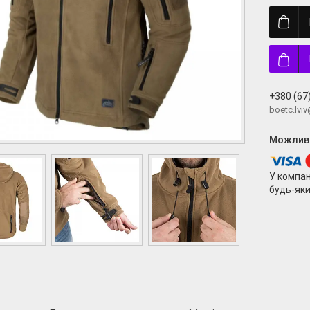
+380 (67
boetc.lvi
У компан
будь-яки