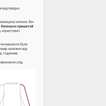
и відповідно
 захищену кепкою. Він
.
Капюшон пришитий
, користувач
ичні манжети були
озмір залежно від
д, годинник.
намокання слід