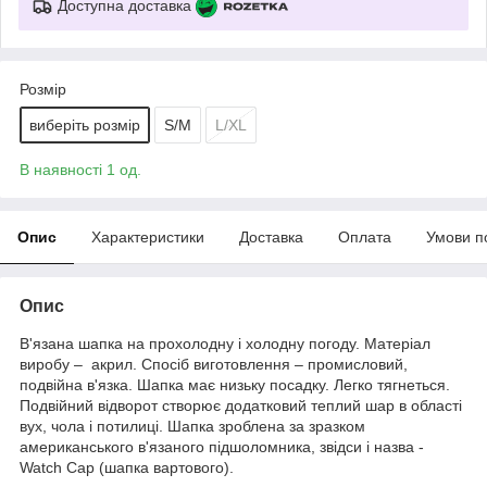
Доступна доставка
Розмір
виберіть розмір
S/M
L/XL
В наявності 1 од.
Опис
Характеристики
Доставка
Оплата
Умови п
Опис
В'язана шапка на прохолодну і холодну погоду. Матеріал
виробу – акрил. Спосіб виготовлення – промисловий,
подвійна в'язка. Шапка має низьку посадку. Легко тягнеться.
Подвійний відворот створює додатковий теплий шар в області
вух, чола і потилиці. Шапка зроблена за зразком
американського в'язаного підшоломника, звідси і назва -
Watch Cap (шапка вартового).