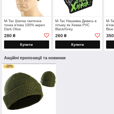
M-Tac Шапка тактична
M-Tac Нашивка Дивись в
M-Ta
тонка в'язка 100% акрил
пітьму як Хижак PVC
в'яз
Dark Olive
Black/Grey
Blue
280
260
350
₴
₴
Купити
Купити
Акційні пропозиції та новинки
–20%