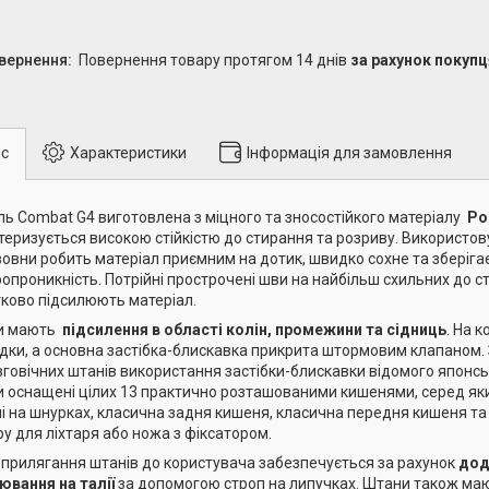
повернення товару протягом 14 днів
за рахунок покупц
с
Характеристики
Інформація для замовлення
ь Combat G4 виготовлена з міцного та зносостійкого матеріалу
Po
теризується високою стійкістю до стирання та розриву. Використов
вовни робить матеріал приємним на дотик, швидко сохне та зберіга
ропроникність. Потрійні прострочені шви на найбільш схильних до с
ково підсилюють матеріал.
и мають
підсилення в області колін, промежини та сідниць
. На к
дки, а основна застібка-блискавка прикрита штормовим клапаном.
вговічних штанів використання застібки-блискавки відомого японс
 оснащені цілих 13 практично розташованими кишенями, серед яки
і на шнурках, класична задня кишеня, класична передня кишеня т
ру для ліхтаря або ножа з фіксатором.
 прилягання штанів до користувача забезпечується за рахунок
дод
ювання на талії
за допомогою строп на липучках. Штани також ма