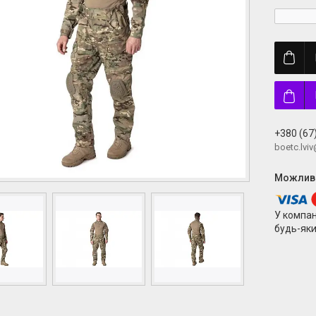
+380 (67
boetc.lvi
У компан
будь-яки