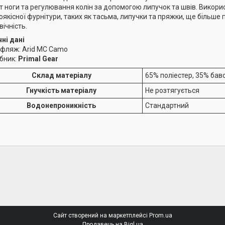
т ноги та регулювання колін за допомогою липучок та швів. Викори
оякісної фурнітури, таких як тасьма, липучки та пряжки, ще більше п
вічність.
чні дані
уфляж: Arid MC Camo
обник:
Primal Gear
Склад матеріалу
65% поліестер, 35% бав
Гнучкість матеріалу
Не розтягується
Водонепроникність
Стандартний
Сайт створений на маркетплейсі
Prom.ua
Продавець на Bigl.ua