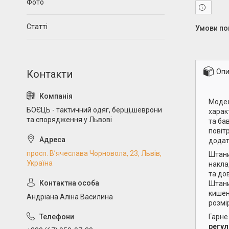
Фото
Статті
Опи
Модел
БОЄЦЬ - тактичний одяг, берці,шеврони
харак
та спорядження у Львові
та ба
повіт
додат
просп. В’ячеслава Чорновола, 23, Львів,
Штан
Україна
накла
та до
Штани
кишен
Андріана Аліна Василина
розмі
Гарне
регул