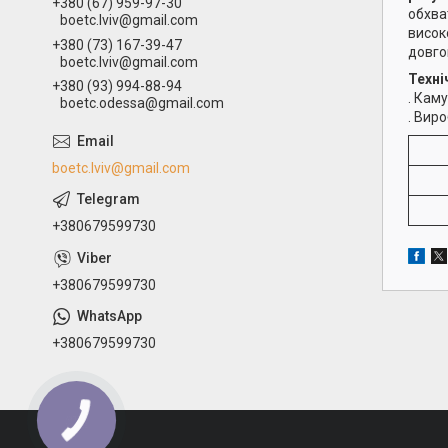
+380 (67) 959-97-30
обхва
boetc.lviv@gmail.com
висок
+380 (73) 167-39-47
довго
boetc.lviv@gmail.com
Техні
+380 (93) 994-88-94
. Кам
boetc.odessa@gmail.com
. Вир
boetc.lviv@gmail.com
+380679599730
+380679599730
+380679599730
КНОПКА
ЗВ'ЯЗКУ