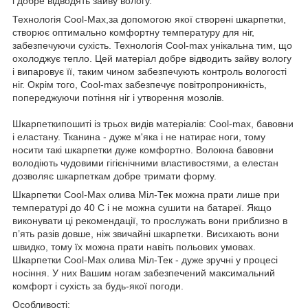
і добре відводять зайву вологу.
Технологія Cool-Max,за допомогою якої створені шкарпетки,
створює оптимально комфортну температуру для ніг,
забезпечуючи сухість. Технологія Cool-max унікальна тим, що
охолоджує тепло. Цей матеріал добре відводить зайву вологу
і випаровує її, таким чином забезпечують контроль вологості
ніг. Окрім того, Cool-max забезпечує повітропроникність,
попереджуючи потіння ніг і утворення мозолів.
Шкарпеткипошиті із трьох видів матеріалів: Cool-max, бавовни
і еластану. Тканина - дуже м'яка і не натирає ноги, тому
носити такі шкарпетки дуже комфортно. Волокна бавовни
володіють чудовими гігієнічними властивостями, а елестан
дозволяє шкарпеткам добре тримати форму.
Шкарпетки Cool-Max олива Міл-Тек можна прати лише при
температурі до 40 С і не можна сушити на батареї. Якщо
виконувати ці рекомендації, то прослужать вони приблизно в
п’ять разів довше, ніж звичайні шкарпетки. Висихають вони
швидко, тому їх можна прати навіть польових умовах.
Шкарпетки Cool-Max олива Міл-Тек - дуже зручні у процесі
носіння. У них Вашим ногам забезпечений максимальний
комфорт і сухість за будь-якої погоди.
Особливості: