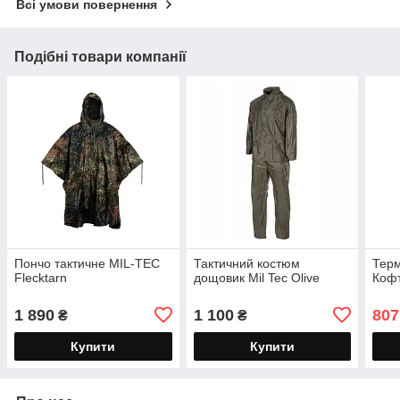
Всі умови повернення
Подібні товари компанії
Пончо тактичне MIL-TEC
Тактичний костюм
Терм
Flecktarn
дощовик Mil Tec Olive
Кофт
1 890
1 100
807
₴
₴
Купити
Купити