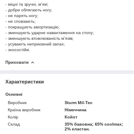
- міцні та зручні, м'які;
- добре облягають ногу;
- не парять ногу;
- не сповзають;
- покращують амортизацію;
- зменшують ударне навантаження на стопу;
- зменшують втомлюваність м'язів;
- усувають неприємний запах;
- зносостійкі.
Приховати
Характеристики
Основні
Виробник
Sturm Mil-Tec
Країна виробник
Німеччина
Колір
Койот
Склад
35% бавовна; 65% coolmax;
2% еластан.