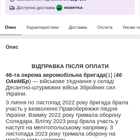
Доступна доставка
Опис
Характеристики
Доставка
Оплата
Умови п
Опис
ВІДПРАВКА ПІСЛЯ ОПЛАТИ
46-та окрема аеромобільна бригада
[1]
(
46
ОАеМБр
) — військове з'єднання у складі
Десантно-штурмових військ Збройних сил
України.
З липня по листопад 2022 року бригада брала
участь у визволенні Правобережжя півдня
України. Взимку 2022 року тримала оборону
Соледара. Влітку 2023 році брала участь у
наступі на мелітопольському напрямку. З
листопада 2023 року тримала оборону на
мар'їнському напрямку.