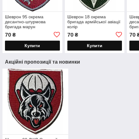
Шеврон 95 окрема
Шеврон 18 окрема
Шев
десантно-штурмова
бригада армійської авіації
дес
бригада марун
колір
бриг
70
70
70
₴
₴
Купити
Купити
Акційні пропозиції та новинки