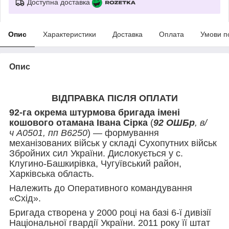
Доступна доставка
Опис
Характеристики
Доставка
Оплата
Умови п
Опис
ВІДПРАВКА ПІСЛЯ ОПЛАТИ
92-га окрема штурмова бригада імені
кошового отамана Івана Сірка
(
92 ОШБр
, в/
ч А0501, пп В6250
) — формування
механізованих військ у складі Сухопутних військ
Збройних сил України. Дислокується у с.
Клугино-Башкирівка, Чугуївський район,
Харківська область.
Належить до Оперативного командування
«Схід».
Бригада створена у 2000 році на базі 6-ї дивізії
Національної гвардії України. 2011 року її штат