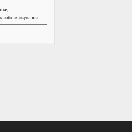
ітки;
 засобів маскування;