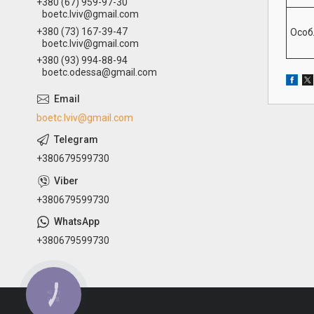
+380 (67) 959-97-30
boetc.lviv@gmail.com
+380 (73) 167-39-47
Особ
boetc.lviv@gmail.com
+380 (93) 994-88-94
boetc.odessa@gmail.com
boetc.lviv@gmail.com
+380679599730
+380679599730
+380679599730
КНОПКА
ЗВ'ЯЗКУ