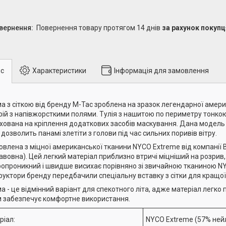
повернення товару протягом 14 днів
за рахунок покупц
с
Характеристики
Інформація для замовлення
а з сіткою від бренду М-Тас зроблена на зразок легендарної амери
рій з напівжорсткими полями. Тулія з нашитою по периметру тонкою
хована на кріплення додаткових засобів маскування. Дана модель
 дозволить панамі злетіти з голови під час сильних поривів вітру.
овлена з міцної американської тканини NYCO Extreme від компанії 
авовна). Цей легкий матеріал приблизно втричі міцніший на розрив, 
ропроникний і швидше висихає порівняно зі звичайною тканиною N
руктори бренду передбачили спеціальну вставку з сітки для кращої
а - це відмінний варіант для спекотного літа, адже матеріал легко п
 забезпечує комфортне використання.
ріал:
NYCO Extreme (57% ней