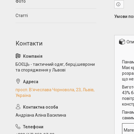
Фото
Статті
Опи
Панам
БОЄЦЬ - тактичний одяг, берці,шеврони
Має к
та спорядження у Львові
розра
що не
Вигот
просп. В’ячеслава Чорновола, 23, Львів,
43% б
Україна
повіт
конст
Панам
Андріана Аліна Василина
самим
Мате