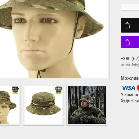
+380 (67
boetc.lvi
У компан
будь-яки