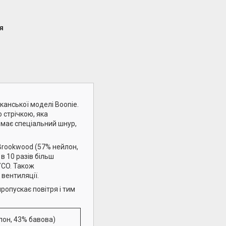
я
канської моделі Boonie.
 стрічкою, яка
 має спеціальний шнур,
Brookwood (57% нейлон,
в 10 разів більш
YCO. Також
 вентиляції.
ропускає повітря і тим
лон, 43% бавова)