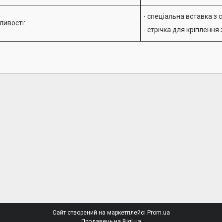
- спеціальна вставка з с
ливості:
- стрічка для кріплення
Сайт створений на маркетплейсі
Prom.ua
Продавець на Bigl.ua