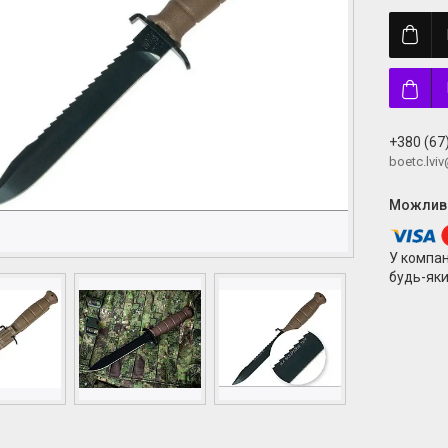
+380 (67
boetc.lvi
У компан
будь-яки