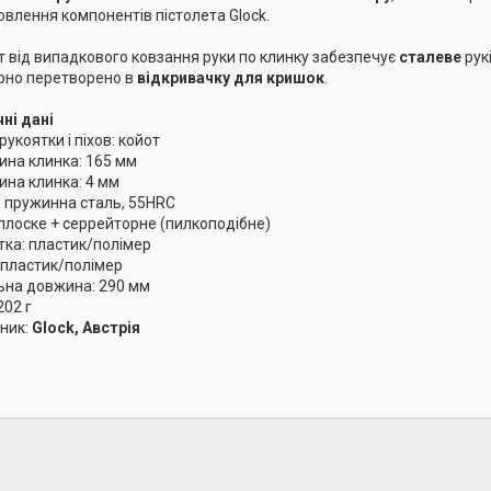
овлення компонентів пістолета Glock.
т від випадкового ковзання руки по клинку забезпечує
сталеве
рукі
рно перетворено в
відкривачку для кришок
.
чні дані
рукоятки і піхов: койот
на клинка: 165 мм
на клинка: 4 мм
: пружинна сталь, 55HRC
 плоске + серрейторне (пилкоподібне)
тка: пластик/полімер
: пластик/полімер
ьна довжина: 290 мм
202 г
ник:
Glock, Австрія