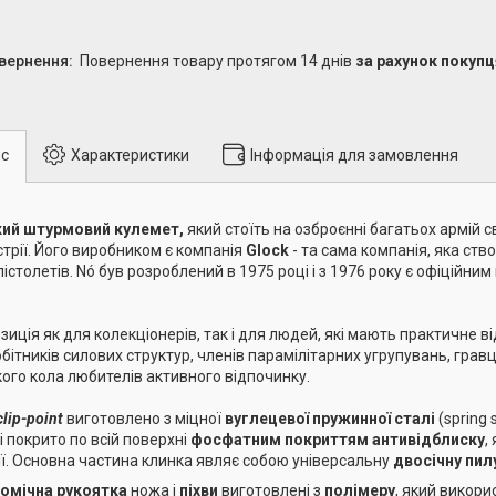
повернення товару протягом 14 днів
за рахунок покупц
с
Характеристики
Інформація для замовлення
кий штурмовий кулемет,
який стоїть на озброєнні багатьох армій св
стрії. Його виробником є компанія
Glock
- та сама компанія, яка ст
пістолетів. Nó був розроблений в 1975 році і з 1976 року є офіційни
зиція як для колекціонерів, так і для людей, які мають практичне ві
обітників силових структур, членів парамілітарних угрупувань, гравц
ого кола любителів активного відпочинку.
clip-point
виготовлено з міцної
вуглецевої пружинної сталі
(spring 
і покрито по всій поверхні
фосфатним покриттям антивідблиску
,
ії. Основна частина клинка являє собою універсальну
двосічну пил
омічна рукоятка
ножа і
піхви
виготовлені з
полімеру
, який викори