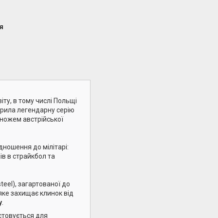
я
іту, в тому числі Польщі
ворила легендарну серію
м ножем австрійської
дношення до мілітарі:
ів в страйкбол та
steel), загартованої до
 яке захищає клинок від
у
.
стовується для