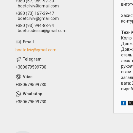
+380 (67) 959-97-30
вигот
boetc.lviv@gmail.com
+380 (73) 167-39-47
Захис
boetc.lviv@gmail.com
конту
+380 (93) 994-88-94
boetc.odessa@gmail.com
Техні
Колір 
Довжи
Довжи
boetc.lviv@gmail.com
сталь
лезо:
рукоя
+380679599730
піхви
загал
вага: 
+380679599730
вироб
+380679599730