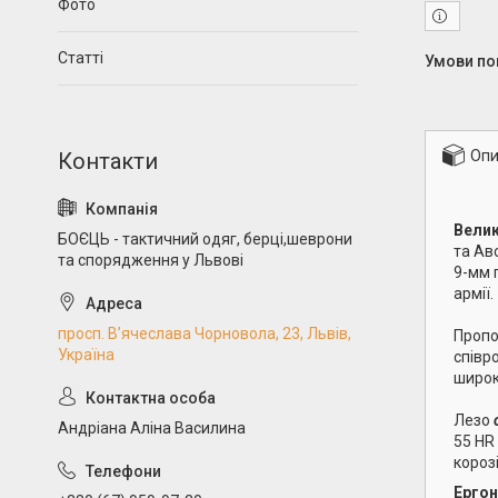
Фото
Статті
Опи
Вели
БОЄЦЬ - тактичний одяг, берці,шеврони
та Ав
та спорядження у Львові
9-мм 
армії.
просп. В’ячеслава Чорновола, 23, Львів,
Пропо
Україна
співр
широк
Лезо
Андріана Аліна Василина
55 HR 
короз
Ергон