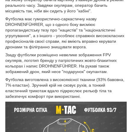
реального часу. Завдяки окулярам, оператор бачить
місцевість так, ніби він сидить у його "кабіні".
Футболка має гумористично-саркастичну назву
DROHNENFÜHRER, що з одного боку висміює
пропагандистську тезу про "нацистів" та "націоналістичні
угрупування", а з іншого - уособлює справжніх висококласних
професіоналів своєї справи, які вміють вправно керувати
дронами та філігранно знищувати ворога.
Ззаду футболки розміщено невелике зображення FPV
окулярів, логотип бренду у патріотичних жовто-блакитних
кольорах і напис DROHNENFÜHRER. На рукаві також
зображений дрон, який несе "подарунок" окупантам.
Футболка виготовлена з високоякісної тканини (93% бавовна,
7% еластан). Зручний крій не сковує рухів, а тонкий
еластичний трикотаж вдало підкреслює рельєф тіла та
забезпечує комфорт при використанні.