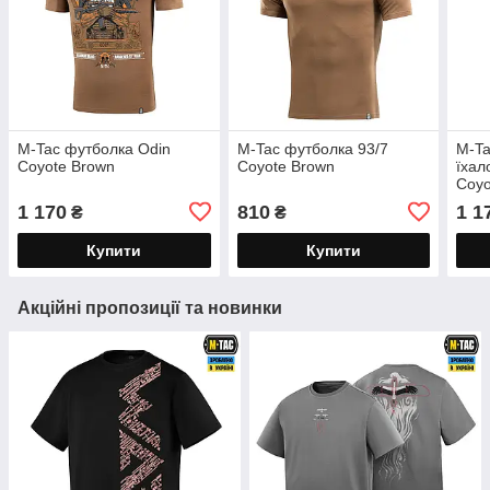
M-Tac футболка Odin
M-Tac футболка 93/7
M-Ta
Coyote Brown
Coyote Brown
їхал
Coyo
1 170
810
1 1
₴
₴
Купити
Купити
Акційні пропозиції та новинки