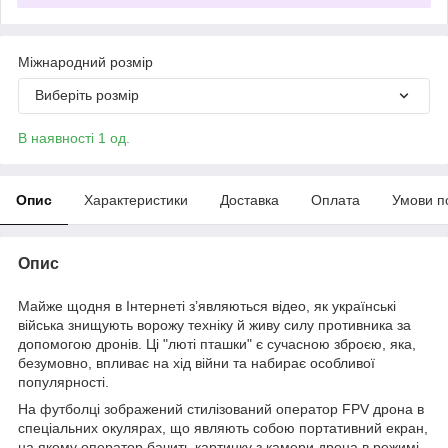
Міжнародний розмір
Виберіть розмір
В наявності 1 од.
Опис
Характеристики
Доставка
Оплата
Умови п
Опис
Майже щодня в Інтернеті з’являються відео, як українські
війська знищують ворожу техніку й живу силу противника за
допомогою дронів. Ці "люті пташки" є сучасною зброєю, яка,
безумовно, впливає на хід війни та набирає особливої
популярності.
На футболці зображений стилізований оператор FPV дрона в
спеціальних окулярах, що являють собою портативний екран,
на якому оператор бачить картинку з камери дрона в режимі