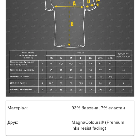
Матеріал:
93% бавовна, 7% еластан
Друк:
MagnaColours® (Premium
inks resist fading)