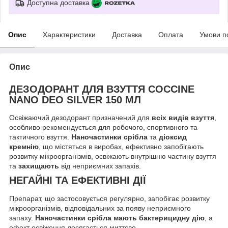
Доступна доставка
Опис
Характеристики
Доставка
Оплата
Умови п
Опис
ДЕЗОДОРАНТ ДЛЯ ВЗУТТЯ COCCINE
NANO DEO SILVER 150 МЛ
Освіжаючий дезодорант призначений для
всіх видів взуття
,
особливо рекомендується для робочого, спортивного та
тактичного взуття.
Наночастинки срібла
та
діоксид
кремнію
, що містяться в виробах, ефективно запобігають
розвитку мікроорганізмів, освіжають внутрішню частину взуття
та
захищають
від неприємних запахів.
НЕГАЙНІ ТА ЕФЕКТИВНІ ДІЇ
Препарат, що застосовується регулярно, запобігає розвитку
мікроорганізмів, відповідальних за появу неприємного
запаху.
Наночастинки срібла мають бактерицидну дію
, а
ефект освіження досягається миттєво.