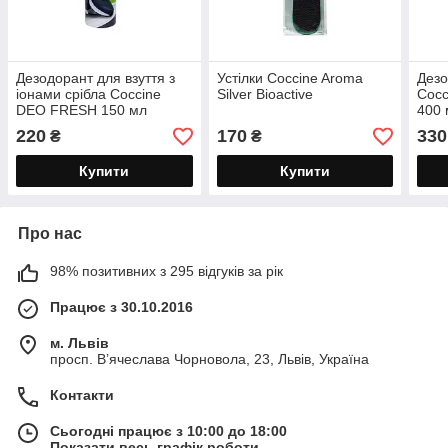
Дезодорант для взуття з
Устілки Coccine Aroma
Дезо
іонами срібла Coccine
Silver Bioactive
Cocc
DEO FRESH 150 мл
400 
220
170
330
₴
₴
Купити
Купити
Про нас
98% позитивних з 295 відгуків за рік
Працює з 30.10.2016
м. Львів
просп. В’ячеслава Чорновола, 23, Львів, Україна
Контакти
Сьогодні працює з 10:00 до 18:00
Показати весь графік роботи