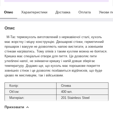
Опис
Характеристики
Доставка
Оплата
Умови п
Опис
M-Tac термокухоль виготовлений з нержавіючої сталі, кухоль
має жорстку і міцну конструкцію. Двошарові стінки, герметичний
прошарок і вакуум не дозволяють напою вистигати, а зовнішнім
стінкам нагріватись. Тому опіків з таким кухлем можна не боятися.
Кришка має спеціальні отвори для пиття. Це дозволяє пити
улюблені напої, не знімаючи кришку і напій довше зберігає
температуру. Додамо ще, що кухоль має порошкове покриття
зовнішніх стінок і це дозволяє позбавиться відблисків, що буде
цікаво як мисливцям, так і військовим.
Колір:
Олива
Об’єм:
400 мл.
Матеріал:
201 Stainless Steel
Приховати