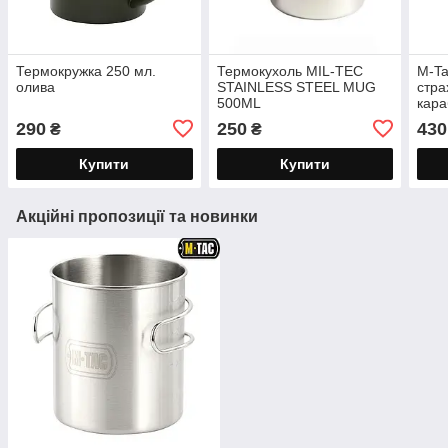
Термокружка 250 мл.
Термокухоль MIL-TEC
M-T
олива
STAINLESS STEEL MUG
стра
500ML
кара
фаст
290
250
430
₴
₴
Купити
Купити
Акційні пропозиції та новинки