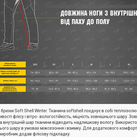
брюки Soft Shell Winter. Тканина softshell поєднує в собі теплоізол
ивості флісу і вітро- вологостійкість, міцність зовнішнього шару. З
, а внутрішній шар тканини відводить надлишкову вологу. Використо
ього шару в умовах міжсезоння і взимку. Для додаткового комфорт
 виробник додав флісову підкладку.