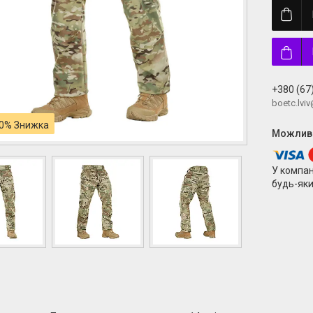
+380 (67
boetc.lvi
0%
У компан
будь-яки