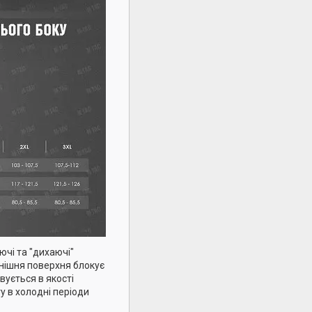
юючі та "дихаючі"
овнішня поверхня блокує
вується в якості
у в холодні періоди