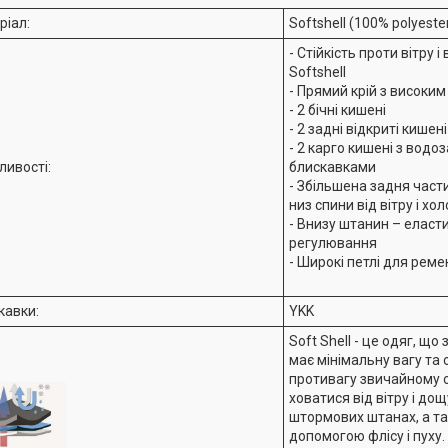
ріал:
Softshell (100% polyeste
- Стійкість проти вітру 
Softshell
- Прямий крій з високи
- 2 бічні кишені
- 2 задні відкриті кише
- 2 карго кишені з водо
ливості:
блискавками
- Збільшена задня част
низ спини від вітру і хо
- Внизу штанин – еласт
регулювання
- Широкі петлі для реме
кавки:
YKK
Soft Shell - це одяг, що
має мінімальну вагу та 
противагу звичайному 
ховатися від вітру і дощ
штормових штанах, а т
допомогою флісу і пуху.