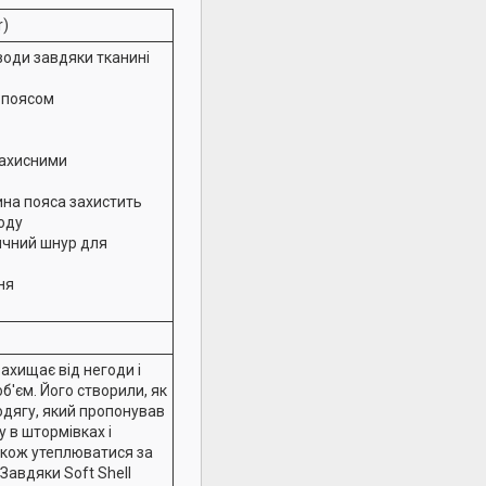
r)
і води завдяки тканині
м поясом
ні
захисними
ина пояса захистить
лоду
ичний шнур для
ня
 захищає від негоди і
об'єм. Його створили, як
одягу, який пропонував
у в штормівках і
акож утеплюватися за
 Завдяки Soft Shell