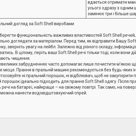
вдається отримати ма
усього одразу з одним 
замінює три і більше ша
льний догляд за Soft Shell виробами
берегти функціональність важливих властивостей Soft Shell речей
льно доглядати за матеріалом. Перед тим, як відправити Вашу Soft 
ку, зверніть увагу на лейбл. Залежно від різного складу, інформац
атись. В цілому, періть ваші Soft Shell речі тільки тоді, коли вони д
ають чищення.
евеликих забрудненнях часто допомагає лише почистити м'якою щ
е місце. Прання в пральній машині рекомендується без будь-яких і
стосовуйте ні пральний порошок, ні відбілювач, щоб не закупорити
й порошок ідеально підходить для прання Soft Shell одягу. Після пра
ь речі на батареї, найкраще – на свіжому повітрі. Так само, на пов
 можна нанести водовідштовхуючий спрей.