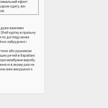
ксимальний ефект
шаром одягу, він
рів.
, дуже важливо
Shell куртку в пральну
ія по догляду може
ійсно забруднені і
іткою або рушником
нших речей в барабані.
 пори мембрани виробу.
ння ні в якому разі не
ерхню вже висушеного