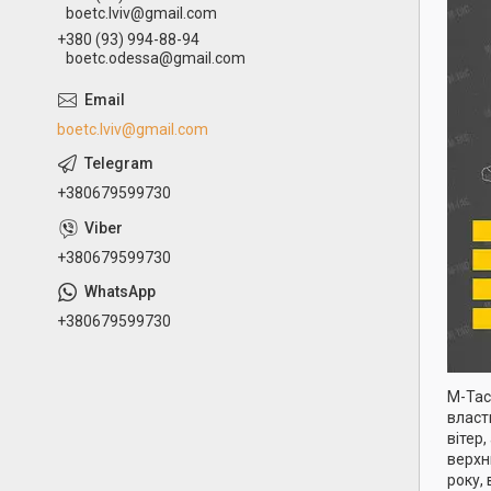
boetc.lviv@gmail.com
+380 (93) 994-88-94
boetc.odessa@gmail.com
boetc.lviv@gmail.com
+380679599730
+380679599730
+380679599730
M-Tac 
власт
вітер
верхн
року,