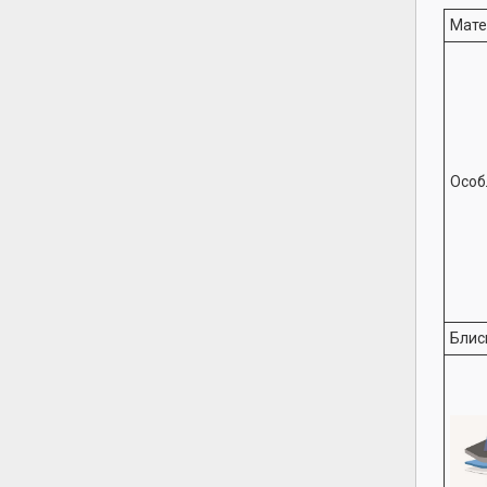
Мате
Особ
Блис