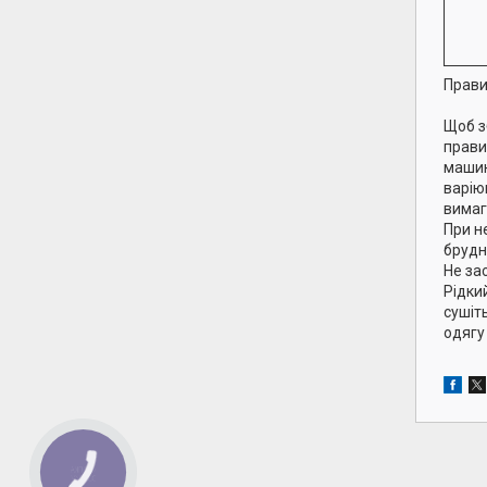
Прави
Щоб з
прави
машин
варіюв
вимаг
При н
брудн
Не за
Рідки
сушіт
одягу