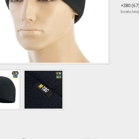
+380 (67
boetc.lvi