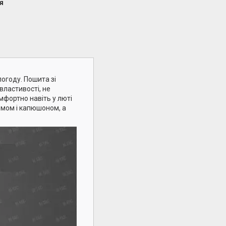
я
погоду. Пошита зі
властивості, не
мфортно навіть у люті
омом і капюшоном, а