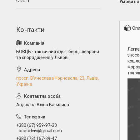
Статті
Опи
Легка
БОЄЦЬ - тактичний одяг, берці,шеврони
зносо
та спорядження у Львові
кошла
мороз
також
просп. В’ячеслава Чорновола, 23, Львів,
Україна
Андріана Аліна Василина
+380 (67) 959-97-30
boetc.lviv@gmail.com
+380 (73) 167-39-47