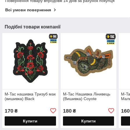
Повернення товару впродовж 14 днів за рахунок покупця
Всі умови повернення
Подібні товари компанії
M-Tac нашивка Тризуб мак
M-Tac Нашивка Лінивець
M-Ta
(вишивка) Black
(Вишивка) Coyote
Маль
170
180
160
₴
₴
Купити
Купити