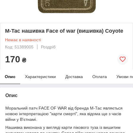
M-Tac нашивка Face of war (вишивка) Coyote
Немає в наявності
Код: 51389005
Роздріб
170
₴
Опис
Характеристики
Доставка
Оплата
Умови п
Опис
Моральний патч FACE OF WAR від бренда М-Тас являється
новою інтерпретацією "карти смерті", яка відома ще з часів
війни у В'єтнамі.
Нашивка виконана у вигляді карти пікового туза із вишитим
силуетом черепа по центру. Серед військових череп означає