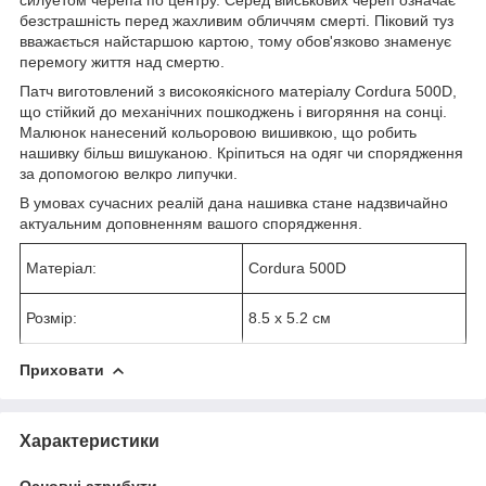
безстрашність перед жахливим обличчям смерті. Піковий туз
вважається найстаршою картою, тому обов'язково знаменує
перемогу життя над смертю.
Патч виготовлений з високоякісного матеріалу Cordura 500D,
що стійкий до механічних пошкоджень і вигоряння на сонці.
Малюнок нанесений кольоровою вишивкою, що робить
нашивку більш вишуканою. Кріпиться на одяг чи спорядження
за допомогою велкро липучки.
В умовах сучасних реалій дана нашивка стане надзвичайно
актуальним доповненням вашого спорядження.
Матеріал:
Cordura 500D
Розмір:
8.5 х 5.2 см
Приховати
Характеристики
Основні атрибути