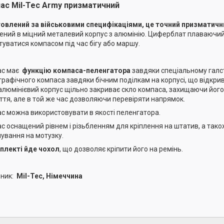
ас Mil-Tec Army призматичний
овлений за військовими специфікаціями, це точний призматичн
ений в міцний металевий корпус з алюмінію. Циферблат плаваючий
туватися компасом під час бігу або маршу.
ас має
функцію компаса-пеленгатора
завдяки спеціальному галсту
графічного компаса завдяки бічним поділкам на корпусі, що відкри
 алюмінієвий корпус щільно закриває скло компаса, захищаючи його 
ття, але в той же час дозволяючи перевіряти напрямок.
с можна використовувати в якості пеленгатора.
с оснащений рівнем і різьбленням для кріплення на штатив, а так
шування на мотузку.
плекті йде чохол
, що дозволяє кріпити його на ремінь.
бник:
Mil-Tec, Німеччина