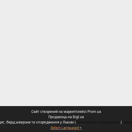
Сайт створений на маркетплейсі
Prom.ua
Продавець на Bigl.ua
БОЄЦЬ - тактичний одяг, берці,шеврони та спорядження у Львові |
Поскаржитися на контент
|
Політ
Select Language
▼