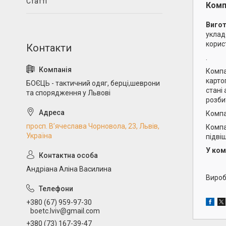
Статті
Комп
Вигот
уклад
корис
.
Комп
карто
БОЄЦЬ - тактичний одяг, берці,шеврони
стані
та спорядження у Львові
розби
Компа
просп. В’ячеслава Чорновола, 23, Львів,
Компа
Україна
підві
У ком
Андріана Аліна Василина
Виро
+380 (67) 959-97-30
boetc.lviv@gmail.com
+380 (73) 167-39-47