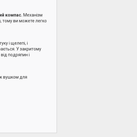
ий компас.
Механізм
, тому ви можете легко
ку і щелепі, і
вається. У закритому
від подряпин і
ож вушком для