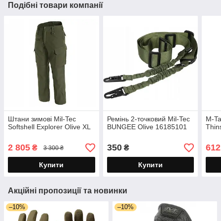
Подібні товари компанії
Штани зимові Mil-Tec
Ремінь 2-точковий Mil-Tec
M-Ta
Softshell Explorer Olive XL
BUNGEE Olive 16185101
Thin
2 805
350
612
₴
₴
3 300 ₴
Купити
Купити
Акційні пропозиції та новинки
–10%
–10%