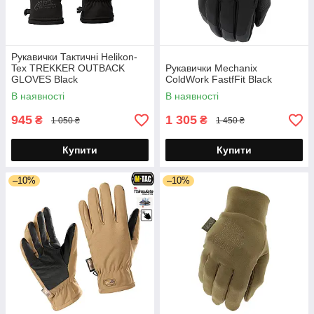
Рукавички Тактичні Helikon-
Tex TREKKER OUTBACK
Рукавички Mechanix
GLOVES Black
ColdWork FastfFit Black
В наявності
В наявності
945
1 305
₴
₴
1 050 ₴
1 450 ₴
Купити
Купити
–10%
–10%