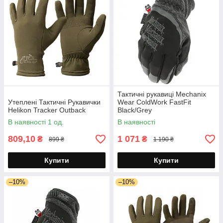
Тактичні рукавиці Mechanix
Утеплені Тактичні Рукавички
Wear ColdWork FastFit
Helikon Tracker Outback
Black/Grey
В наявності 1 од.
В наявності
809,10
1 071
₴
₴
899 ₴
1 190 ₴
Купити
Купити
–10%
–10%