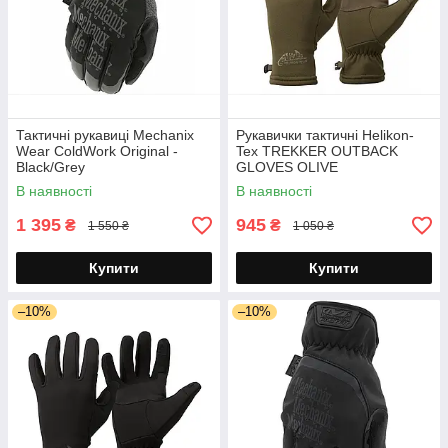
Тактичні рукавиці Mechanix
Рукавички тактичні Helikon-
Wear ColdWork Original -
Tex TREKKER OUTBACK
Black/Grey
GLOVES OLIVE
В наявності
В наявності
1 395
945
₴
₴
1 550 ₴
1 050 ₴
Купити
Купити
–10%
–10%