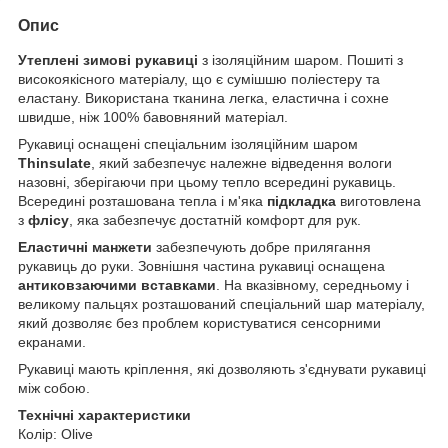
Опис
Утеплені зимові рукавиці
з ізоляційним шаром. Пошиті з
високоякісного матеріалу, що є сумішшю поліестеру та
еластану. Використана тканина легка, еластична і сохне
швидше, ніж 100% бавовняний матеріал.
Рукавиці оснащені спеціальним ізоляційним шаром
Thinsulate
, який забезпечує належне відведення вологи
назовні, зберігаючи при цьому тепло всередині рукавиць.
Всередині розташована тепла і м'яка
підкладка
виготовлена
з
флісу
, яка забезпечує достатній комфорт для рук.
Еластичні манжети
забезпечують добре прилягання
рукавиць до руки. Зовнішня частина рукавиці оснащена
антиковзаючими вставками
. На вказівному, середньому і
великому пальцях розташований спеціальний шар матеріалу,
який дозволяє без проблем користуватися сенсорними
екранами.
Рукавиці мають кріплення, які дозволяють з'єднувати рукавиці
між собою.
Технічні характеристики
Колір: Olive