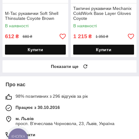
Тактичні рукавички Mechanix
M-Tac рукавички Soft Shell
ColdWork Base Layer Gloves
Thinsulate Coyote Brown
Coyote
В наявності
В наявності
612
1 215
₴
₴
680 ₴
1 350 ₴
Купити
Купити
Показати ще
Про нас
98% позитивних з 296 відгуків за рік
Працює з 30.10.2016
м. Львів
просп. В’ячеслава Чорновола, 23, Львів, Україна
Контакти
КНОПКА