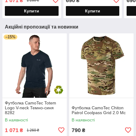
1 071
690
690
₴
₴
1 260 ₴
Купити
Купити
Акційні пропозиції та новинки
–15%
Футболка CamoTec Totem
Logo V-neck Темно-синя
Футболка CamoTec Chiton
8282
Patrol Coolpass Grid 2.0 Mc
В наявності
В наявності
1 071
790
₴
₴
1 260 ₴