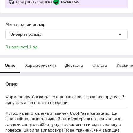
Доступна доставка
Міжнародний розмір
Виберіть розмір
В наявності 1 од.
Опис
Характеристики
Доставка
Оплата
Умови п
Опис
Формена футболка для охоронних і воєнізованих структур. З
липучками під патчі та шеврони.
Футболка виготовлена з тканини
CoolPass antistatic.
Це
інноваційна, антистатична й антибактеріальна тканина, яка
завдяки спеціальній структурі ефективно виводить вологу з
поверхні шкіри та випаровує її зовні тканини, чим захищає