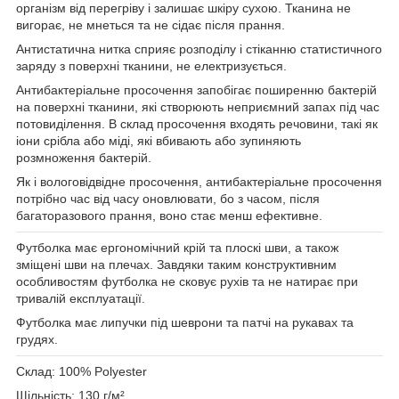
організм від перегріву і залишає шкіру сухою. Тканина не
вигорає, не мнеться та не сідає після прання.
Антистатична нитка сприяє розподілу і стіканню статистичного
заряду з поверхні тканини, не електризується.
Антибактеріальне просочення запобігає поширенню бактерій
на поверхні тканини, які створюють неприємний запах під час
потовиділення. В склад просочення входять речовини, такі як
іони срібла або міді, які вбивають або зупиняють
розмноження бактерій.
Як і вологовідвідне просочення, антибактеріальне просочення
потрібно час від часу оновлювати, бо з часом, після
багаторазового прання, воно стає менш ефективне.
Футболка має ергономічний крій та плоскі шви, а також
зміщені шви на плечах. Завдяки таким конструктивним
особливостям футболка не сковує рухів та не натирає при
тривалій експлуатації.
Футболка має липучки під шеврони та патчі на рукавах та
грудях.
Склад: 100% Polyester
Щільність: 130 г/м²