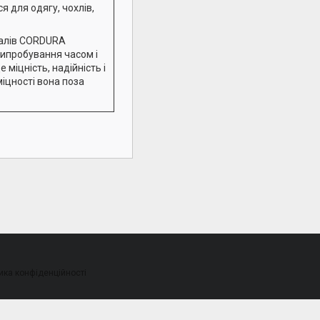
я для одягу, чохлів,
іалів CORDURA
ипробування часом і
 міцність, надійність і
міцності вона поза
ика конфіденційності