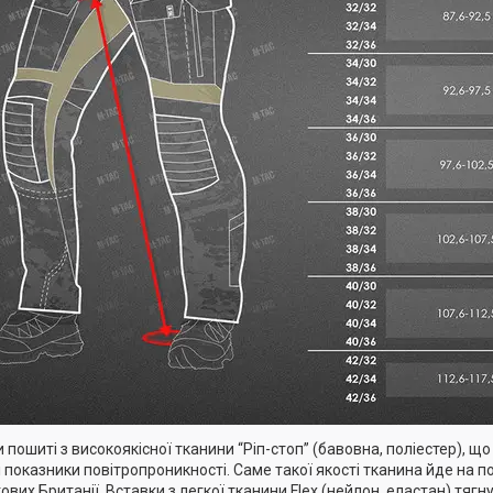
 пошиті з високоякісної тканини “Ріп-стоп” (бавовна, поліестер), що
і показники повітропроникності. Саме такої якості тканина йде на 
ових Британії. Вставки з легкої тканини Flex (нейлон, еластан) тягн