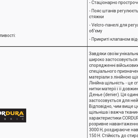
- Стаціонарно простроче
- Пояс штанів регулюєт
стяжки
- Velcro-панелі для ре
об'єму
ливості:
- Прикриті клапаном від
Завдяки своїм унікальн
широко застосовується
спорядженні військових
спеціального призначен
матеріали з лінійною щі
Лінійна щільність - це 
нитки матерії і її довжи
Денье (denier). Ця оди
застосовується для ней
Відповідно, чим вище ц
щільніша і важча тканин
характеристики CORDUR
розривне навантаження
3000 Н, роздираюче на
150 Н. Стійкість до сти