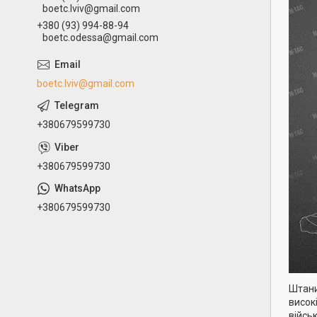
boetc.lviv@gmail.com
+380 (93) 994-88-94
boetc.odessa@gmail.com
boetc.lviv@gmail.com
+380679599730
+380679599730
+380679599730
Штани
висок
військ