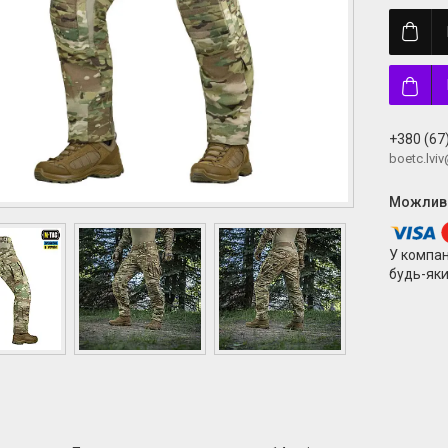
+380 (67
boetc.lvi
У компан
будь-яки