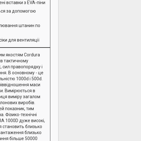
ні вставки з EVA-піни
ься за допомогою
гулювання штанин по
сіки для вентиляції
им якостям Cordura
 в тактичному
, сил правопорядку і
ня. В основному - це
льністю 1000d і 500d.
співвідношення маси
ни. Вимірюється в
ниця виміру загалом
лонових виробів.
ей показник, тим
а. Фізико-технічні
A 1000D дуже високі,
 становить близько
вантаження близько
рання більше 50000