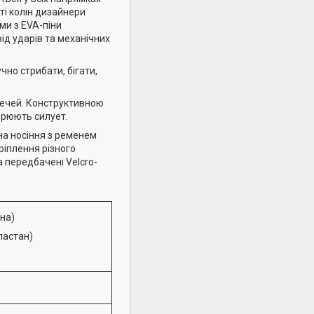
ті колін дизайнери
ми з EVA-піни
ід ударів та механічних
но стрибати, бігати,
речей. Конструктивною
ширюють силует.
на носіння з ременем
ріплення різного
 передбачені Velcro-
вна)
еластан)