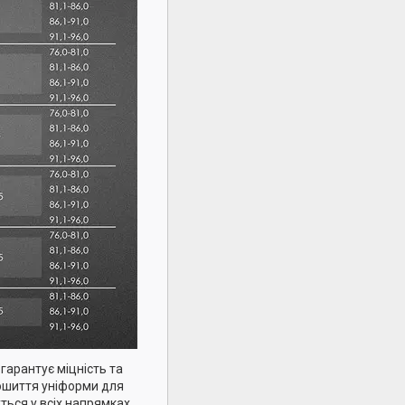
 гарантує міцність та
пошиття уніформи для
уться у всіх напрямках