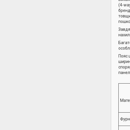
(4-wa
бренд
товщи
пошко
Завдя
нахил
Багат
особл
Пояс 
ширин
споря
панел
Мате
Фурн