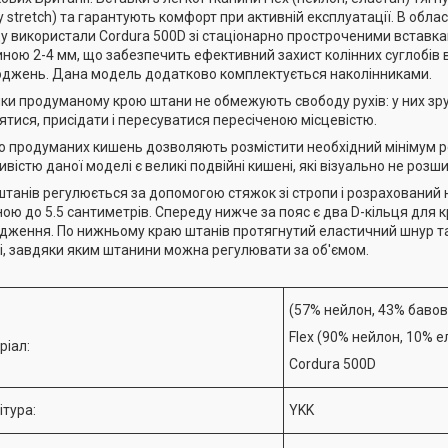
y stretch) та гарантують комфорт при активній експлуатації. В облас
у використали Cordura 500D зі стаціонарно простроченими вставка
ною 2-4 мм, що забезпечить ефективний захист колінних суглобів в
джень. Дана модель додатково комплектується наколінниками.
ки продуманому крою штани не обмежують свободу рухів: у них зруч
ятися, присідати і пересуватися пересіченою місцевістю.
о продуманих кишень дозволяють розмістити необхідний мінімум 
ивістю даної моделі є великі подвійні кишені, які візуально не роз
штанів регулюється за допомогою стяжок зі стропи і розрахований 
ою до 5.5 сантиметрів. Спереду нижче за пояс є два D-кільця для к
дження. По нижньому краю штанів протягнутий еластичний шнур та
і, завдяки яким штанини можна регулювати за об'ємом.
(57% нейлон, 43% баво
Flex (90% нейлон, 10% 
ріал:
Cordura 500D
ітура:
YKK