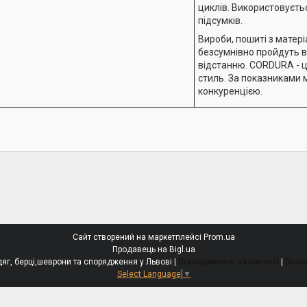
циклів. Використовуєтьс
підсумків.
Вироби, пошиті з матер
безсумнівно пройдуть в
відстанню. CORDURA - це
стиль. За показниками 
конкуренцією.
Сайт створений на маркетплейсі
Prom.ua
Продавець на Bigl.ua
БОЄЦЬ - тактичний одяг, берці,шеврони та спорядження у Львові |
Поскаржитися на контент
|
Політ
Select Language
▼