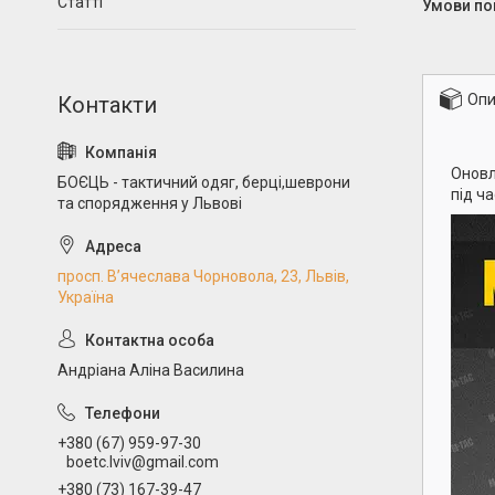
Статті
Опи
Оновл
БОЄЦЬ - тактичний одяг, берці,шеврони
під ч
та спорядження у Львові
просп. В’ячеслава Чорновола, 23, Львів,
Україна
Андріана Аліна Василина
+380 (67) 959-97-30
boetc.lviv@gmail.com
+380 (73) 167-39-47