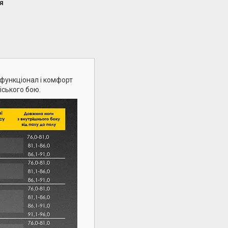
я
функціонал і комфорт
іського бою.