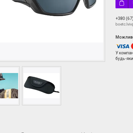
+380 (67
boetc.lvi
У компан
будь-яки