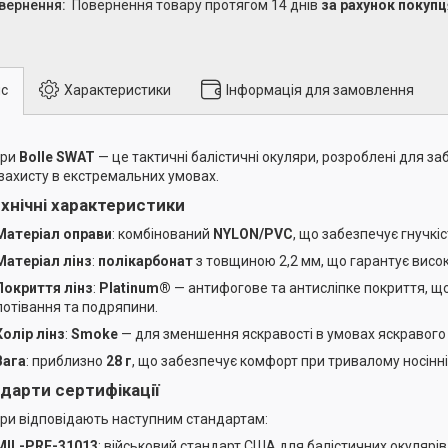
повернення товару протягом 14 днів
за рахунок покупц
с
Характеристики
Інформація для замовлення
яри
Bolle SWAT
— це тактичні балістичні окуляри, розроблені для з
 захисту в екстремальних умовах.
ехнічні характеристики
Матеріал оправи
: комбінований
NYLON/PVC
, що забезпечує гнучкіст
Матеріал лінз
:
полікарбонат
з товщиною 2,2 мм, що гарантує висок
Покриття лінз
:
Platinum®
— антифогове та антисліпке покриття, щ
потівання та подряпини.
Колір лінз
:
Smoke
— для зменшення яскравості в умовах яскравого 
Вага
: приблизно
28 г
, що забезпечує комфорт при тривалому носінні
дарти сертифікації
ри відповідають наступним стандартам:
MIL-PRF-31013
: військовий стандарт США для балістичних окулярів