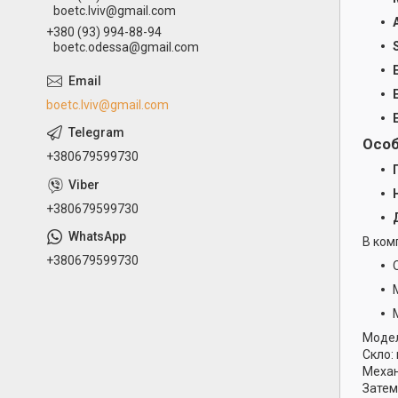
boetc.lviv@gmail.com
+380 (93) 994-88-94
boetc.odessa@gmail.com
boetc.lviv@gmail.com
Особ
+380679599730
+380679599730
В ком
+380679599730
Моде
Скло:
Механ
Затем