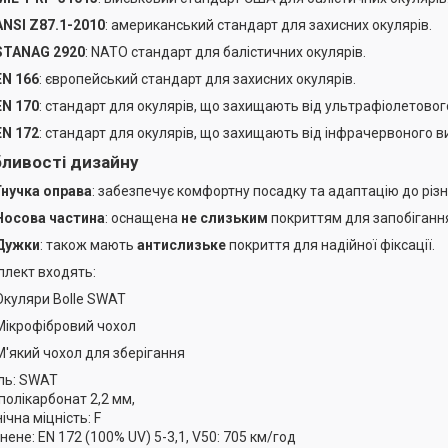
ANSI Z87.1-2010
: американський стандарт для захисних окулярів.
STANAG 2920
: NATO стандарт для балістичних окулярів.
EN 166
: європейський стандарт для захисних окулярів.
EN 170
: стандарт для окулярів, що захищають від ультрафіолетово
EN 172
: стандарт для окулярів, що захищають від інфрачервоного 
ливості дизайну
Гнучка оправа
: забезпечує комфортну посадку та адаптацію до різ
Носова частина
: оснащена
не слизьким
покриттям для запобігання
Дужки
: також мають
антислизьке
покриття для надійної фіксації.
плект входять:
Окуляри Bolle SWAT
Мікрофібровий чохол
М'який чохол для зберігання
ль: SWAT
 полікарбонат 2,2 мм,
ічна міцність: F
нене: EN 172 (100% UV) 5-3,1, V50: 705 км/год