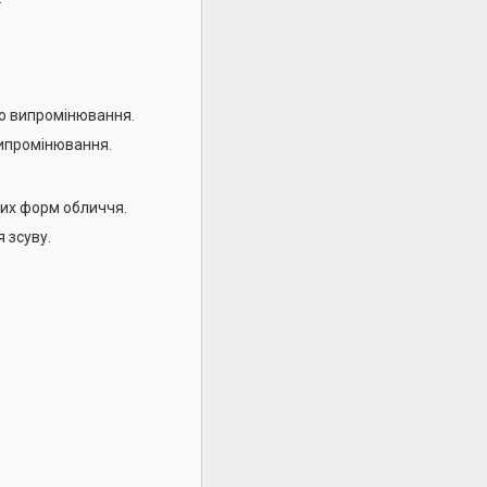
го випромінювання.
випромінювання.
них форм обличчя.
 зсуву.