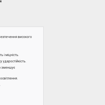
я
абезпечення високого
ь і міцність.
у ударостійкість.
о зменшує
освітлення.
.
.