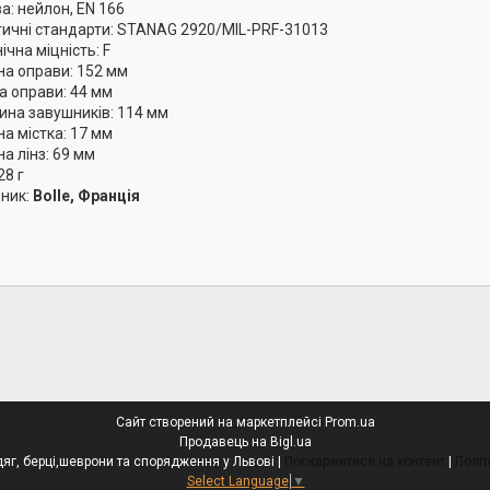
а: нейлон, EN 166
тичні стандарти: STANAG 2920/MIL-PRF-31013
ічна міцність: F
а оправи: 152 мм
а оправи: 44 мм
на завушників: 114 мм
а містка: 17 мм
а лінз: 69 мм
28 г
ник:
Bolle, Франція
Сайт створений на маркетплейсі
Prom.ua
Продавець на Bigl.ua
БОЄЦЬ - тактичний одяг, берці,шеврони та спорядження у Львові |
Поскаржитися на контент
|
Політ
Select Language
▼