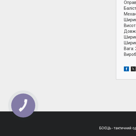
Оправ
Баліс
Механ
Ширин
Висот
Довжи
Ширин
Ширин
Вага: 
Вироб
КНОПКА
ЗВ'ЯЗКУ