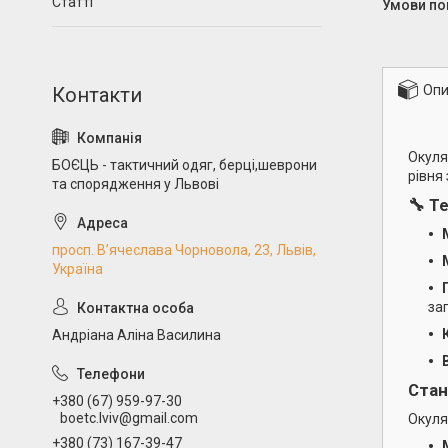
Статті
Опи
Окул
БОЄЦЬ - тактичний одяг, берці,шеврони
рівня
та спорядження у Львові
🔧 Т
просп. В’ячеслава Чорновола, 23, Львів,
Україна
за
Андріана Аліна Василина
Стан
+380 (67) 959-97-30
boetc.lviv@gmail.com
Окуля
+380 (73) 167-39-47