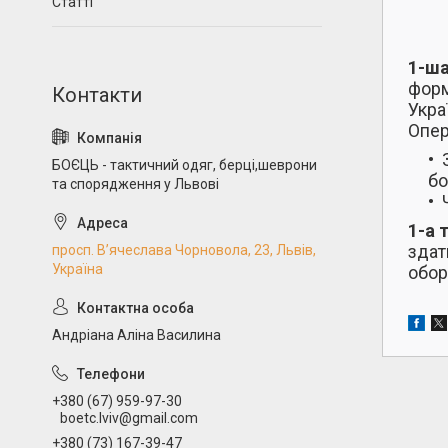
Статті
1-ша
форм
Укра
Опер
БОЄЦЬ - тактичний одяг, берці,шеврони
бо
та спорядження у Львові
1-а 
здат
просп. В’ячеслава Чорновола, 23, Львів,
Україна
обор
Андріана Аліна Василина
+380 (67) 959-97-30
boetc.lviv@gmail.com
+380 (73) 167-39-47