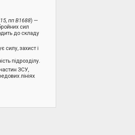
815, пп В1688
) —
бройних сил
одить до складу
 силу, захист і
сть підрозділу.
частин ЗСУ,
редових лініях