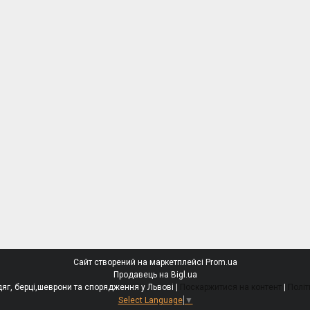
Сайт створений на маркетплейсі
Prom.ua
Продавець на Bigl.ua
БОЄЦЬ - тактичний одяг, берці,шеврони та спорядження у Львові |
Поскаржитися на контент
|
Політ
Select Language
▼