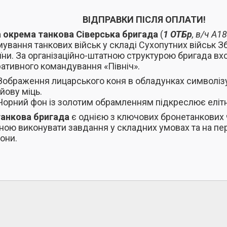
ВІДПРАВКИ ПІСЛЯ ОПЛАТИ!
 окрема танкова Сіверська бригада
(
1 ОТБр
, в/ч А1
ування танкових військ у складі Сухопутних військ З
їни. За організаційно-штатною структурою бригада вх
ативного командування «Північ».
Зображення лицарського коня в обладунках символізує
йову міць.
Чорний фон із золотим обрамленням підкреслює елітні
танкова бригада
є однією з ключових бронетанкових 
ною виконувати завдання у складних умовах та на пе
они.