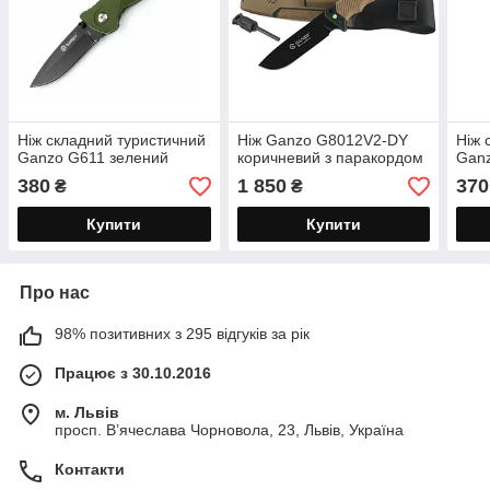
Ніж складний туристичний
Ніж Ganzo G8012V2-DY
Ніж 
Ganzo G611 зелений
коричневий з паракордом
Gan
380
1 850
370
₴
₴
Купити
Купити
Про нас
98% позитивних з 295 відгуків за рік
Працює з 30.10.2016
м. Львів
просп. В’ячеслава Чорновола, 23, Львів, Україна
Контакти