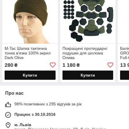
M-Tac Шапка тактична
Покращені протиударні
Балі
тонка в'язка 100% акрил
подушки для шолома
GRO
Dark Olive
Олива
Full
280
1 180
13 
₴
₴
Купити
Купити
Про нас
98% позитивних з 295 відгуків за рік
Працює з 30.10.2016
м. Львів