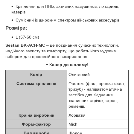
Кріплення для ПНБ, активних навушників, ліхтариків,
каверів.
Сумісний із широким спектром військових аксесуарів.
Розміри:
L (57-60 см)
Sestan BK-ACH-MC
– це поєднання сучасних технологій,
надійного захисту та комфорту, що робить його чудовим
вибором для професійного використання.
+ Кавер до шолому!
Колір
Оливковий
Система кріплення
Фастекс (фаст, пряжка-фаст,
тризуб) - напівавтоматична
застібка для з'єднання
тканинних стрічок, строп,
ременів.
Країна виробник
Хорватія
Форм-фактор
Mich
Вид виробу
Шолом