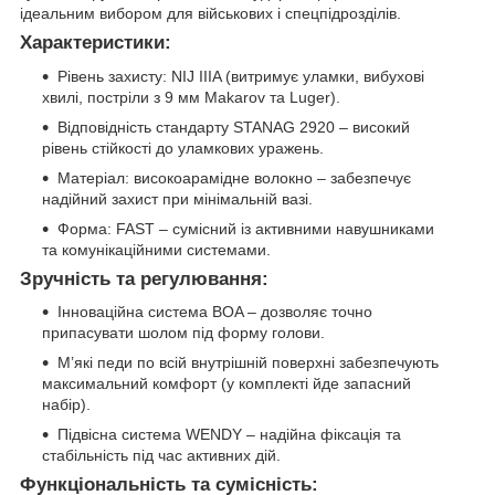
ідеальним вибором для військових і спецпідрозділів.
Характеристики:
Рівень захисту: NIJ IIIA (витримує уламки, вибухові
хвилі, постріли з 9 мм Makarov та Luger).
Відповідність стандарту STANAG 2920 – високий
рівень стійкості до уламкових уражень.
Матеріал: високоарамідне волокно – забезпечує
надійний захист при мінімальній вазі.
Форма: FAST – сумісний із активними навушниками
та комунікаційними системами.
Зручність та регулювання:
Інноваційна система BOA – дозволяє точно
припасувати шолом під форму голови.
М’які педи по всій внутрішній поверхні забезпечують
максимальний комфорт (у комплекті йде запасний
набір).
Підвісна система WENDY – надійна фіксація та
стабільність під час активних дій.
Функціональність та сумісність: