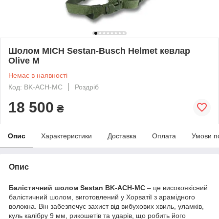
Шолом MICH Sestan-Busch Helmet кевлар
Olive M
Немає в наявності
Код: BK-ACH-MC
Роздріб
18 500
₴
Опис
Характеристики
Доставка
Оплата
Умови п
Опис
Балістичний шолом Sestan BK-ACH-MC
– це високоякісний
балістичний шолом, виготовлений у Хорватії з арамідного
волокна. Він забезпечує захист від вибухових хвиль, уламків,
куль калібру 9 мм, рикошетів та ударів, що робить його