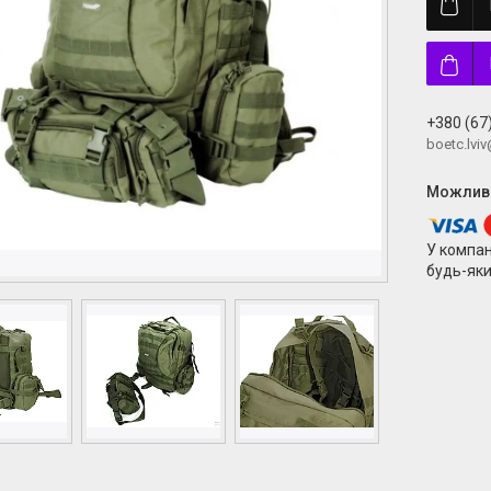
+380 (67
boetc.lvi
У компан
будь-яки