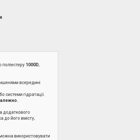
я
о поліестеру
1000D
,
кишенями всередині
о системи гідратації.
залежно.
та додаткового
 до його вмісту,
ж можна використовувати