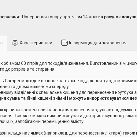
повернення товару протягом 14 днів
за рахунок покупц
с
Характеристики
Інформація для замовлення
к об'ємом 60 літрів для походів/виживання. Виготовлений з міцног
ого до розривів та стирання.
ь Camper має одне основне вантажне відділення з додатковими 
лення та двома кишенями спереду.
овному відділенні є спеціальна кишеня для перенесення ноутбука аб
ня сумка та бічні кишені знімні і можуть використовуватися не
кі кріпильні ремені призначені для кріплення модульних підсумків 
нання. Також їх можна використовувати для пристосування рюкзака
уючи їх, запобігаючи переміщенню вмісту.
азні кільця на лямках (наприклад, для перенесення ліхтаря) тако