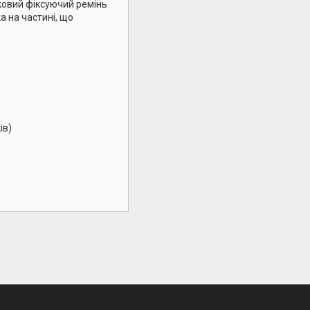
ковий фіксуючий ремінь
а на частині, що
ів)