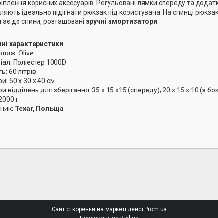
ріплення корисних аксесуарів. Регульовані лямки спереду та додат
ляють ідеально підігнати рюкзак під користувача. На спинці рюкзак
гає до спини, розташовані
зручні амортизатори
.
чні характеристики
ляж: Olive
іал: Поліестер 1000D
ь: 60 літрів
и: 50 x 30 x 40 см
и відділень для зберігання: 35 x 15 x15 (спереду), 20 x 15 x 10 (з бок
 2000 г
ник:
Texar, Польща
Сайт створений на маркетплейсі
Prom.ua
Продавець на Bigl.ua