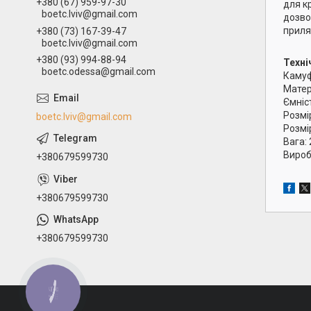
+380 (67) 959-97-30
для к
boetc.lviv@gmail.com
дозво
приля
+380 (73) 167-39-47
boetc.lviv@gmail.com
+380 (93) 994-88-94
Техні
boetc.odessa@gmail.com
Камуф
Матер
Ємніст
Розмір
boetc.lviv@gmail.com
Розмір
Вага:
Вироб
+380679599730
+380679599730
+380679599730
КНОПКА
ЗВ'ЯЗКУ