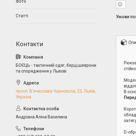
Фото
Статті
Опи
Рюкза
БОЄЦЬ - тактичний одяг, берці,шеврони
стійк
та спорядження у Львові
Модел
відді
просп. В’ячеслава Чорновола, 23, Львів,
В осн
Україна
Перед
Корот
облад
Андріана Аліна Василина
затяг
D-обр