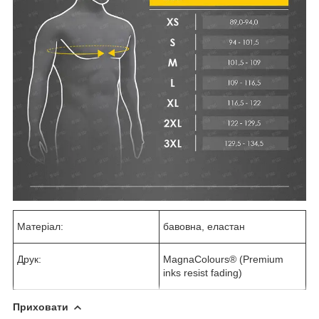
Матеріал:
бавовна, еластан
Друк:
MagnaColours® (Premium
inks resist fading)
Приховати