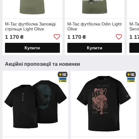
M-Tac футболка Заповіді
M-Tac футболка Odin Light
M-Ta
стрільця Light Olive
Olive
Serv
1 170
1 170
1 1
₴
₴
Купити
Купити
Акційні пропозиції та новинки