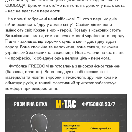
СВОБОДА. Допоки ми стоїмо пліч-о-пліч, допоки у нас є мета
- нас не вдасться перемогти.
На принті зображені наші військові. Ті, хто з перших днів
війни розносить “другу армію світу”. Своїми діями вони
змінюють світ. Кожен з них - герой. Позаду військових стоїть
Батьківщина - мати, символ незламності українського народу.
ЇЇ щит - захищає від ворожих куль, а меч - дає гідну відсіч
ворогу. Вона спокійна та непохитна, вона така ж, як кожен
український захисник та захисниця. Незважаючи на стать, вік
чи професію, їх об’єднує одна велика ціль - перемога.
Футболка FREEDOM виготовлена з високоякісної тканини
(бавовна, еластан). Вона поєднує в собі високоякісні
матеріали та новітні виробничі технології, зручний крій не
обмежує рухів, а тонкий еластичний трикотаж забезпечує
комфорт при використанні.