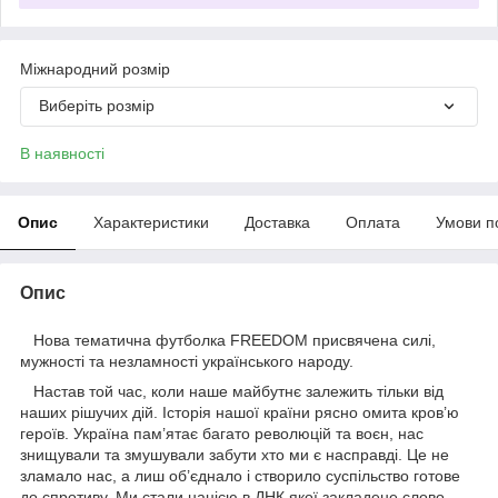
Міжнародний розмір
Виберіть розмір
В наявності
Опис
Характеристики
Доставка
Оплата
Умови п
Опис
Нова тематична футболка FREEDOM присвячена силі,
мужності та незламності українського народу.
Настав той час, коли наше майбутнє залежить тільки від
наших рішучих дій. Історія нашої країни рясно омита кров’ю
героїв. Україна пам’ятає багато революцій та воєн, нас
знищували та змушували забути хто ми є насправді. Це не
зламало нас, а лиш об’єднало і створило суспільство готове
до спротиву. Ми стали нацією в ДНК якої закладене слово