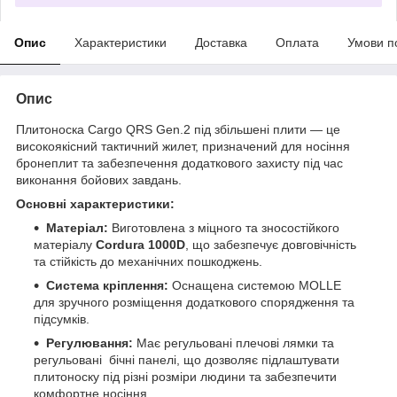
Опис
Характеристики
Доставка
Оплата
Умови п
Опис
Плитоноска Cargo QRS Gen.2 під збільшені плити — це
високоякісний тактичний жилет, призначений для носіння
бронеплит та забезпечення додаткового захисту під час
виконання бойових завдань.
Основні характеристики:
Матеріал:
Виготовлена з міцного та зносостійкого
матеріалу
Cordura 1000D
, що забезпечує довговічність
та стійкість до механічних пошкоджень.
Система кріплення:
Оснащена системою MOLLE
для зручного розміщення додаткового спорядження та
підсумків.
Регулювання:
Має регульовані плечові лямки та
регульовані бічні панелі, що дозволяє підлаштувати
плитоноску під різні розміри людини та забезпечити
комфортне носіння.