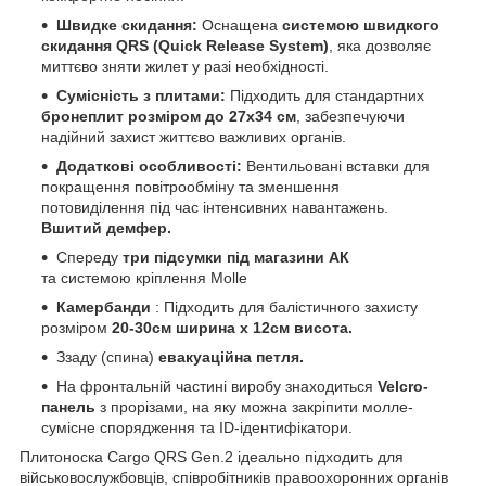
Швидке скидання:
Оснащена
системою швидкого
скидання QRS (Quick Release System)
, яка дозволяє
миттєво зняти жилет у разі необхідності.
Сумісність з плитами:
Підходить для стандартних
бронеплит розміром до 27х34 см
, забезпечуючи
надійний захист життєво важливих органів.
Додаткові особливості:
Вентильовані вставки для
покращення повітрообміну та зменшення
потовиділення під час інтенсивних навантажень.
Вшитий демфер.
Спереду
три підсумки під магазини АК
та системою кріплення Molle
Камербанди
: Підходить для балістичного захисту
розміром
20-30см ширина х 12см висота.
Ззаду (спина)
евакуаційна петля.
На фронтальній частині виробу знаходиться
Velcro-
панель
з прорізами, на яку можна закріпити молле-
сумісне спорядження та ID-ідентифікатори.
Плитоноска Cargo QRS Gen.2 ідеально підходить для
військовослужбовців, співробітників правоохоронних органів