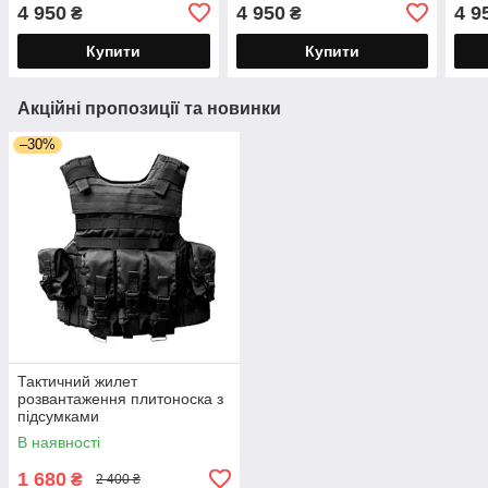
4 950
4 950
4 9
₴
₴
Купити
Купити
Акційні пропозиції та новинки
–30%
Тактичний жилет
розвантаження плитоноска з
підсумками
В наявності
1 680
₴
2 400 ₴