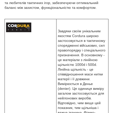
та любителів тактичних ігор, забезпечуючи оптимальний
баланс між захистом, функціональністю та комфортом.
Завдяки своїм унікальним
якостям Cordura широко
застосовується в тактичному
спорядженні військових, сил
правопорядку і спеціального
призначення. В основному -
це матеріали з лінійною
щільністю 1000d і 500d.
Лінійна щільність - це
співвідношення маси нитки
матерії і її довжини.
Вимірюється в Денье
(denier). Ця одиниця виміру
загалом застосовується для
нейлонових виробів.
Відповідно, чим вище цей
показник, тим щільніша і
важча тканина. Фізико-