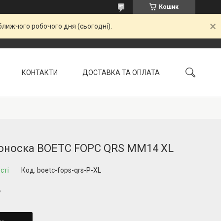
Кошик
ближчого робочого дня (сьогодні).
КОНТАКТИ
ДОСТАВКА ТА ОПЛАТА
УМОВИ ПОВЕРНЕННЯ
оноска BOETC FOPC QRS ММ14 XL
сті
Код:
boetc-fops-qrs-P-XL
₴