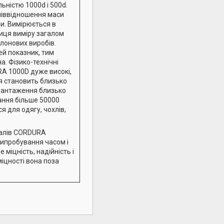
льністю 1000d і 500d.
співвідношення маси
ни. Вимірюється в
ниця виміру загалом
лонових виробів.
ей показник, тим
а. Фізико-технічні
A 1000D дуже високі,
 становить близько
вантаження близько
рання більше 50000
я для одягу, чохлів,
іалів CORDURA
ипробування часом і
 міцність, надійність і
міцності вона поза