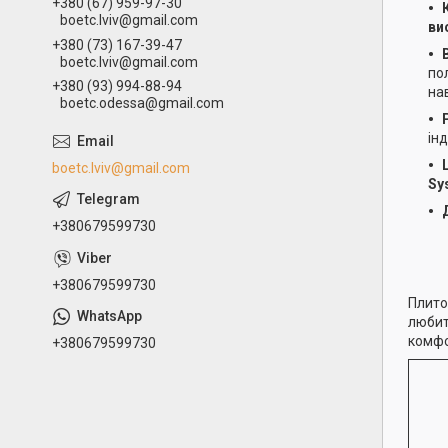
+380 (67) 959-97-30
boetc.lviv@gmail.com
ви
+380 (73) 167-39-47
boetc.lviv@gmail.com
по
+380 (93) 994-88-94
на
boetc.odessa@gmail.com
ін
boetc.lviv@gmail.com
Sy
+380679599730
+380679599730
Плито
любит
комфо
+380679599730