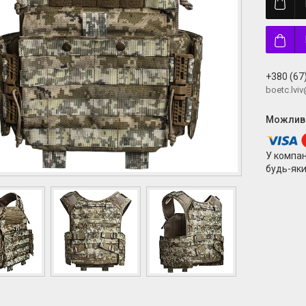
+380 (67
boetc.lvi
У компан
будь-яки