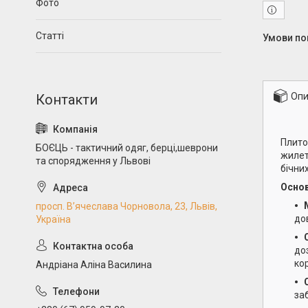
Фото
Статті
Опи
Плито
БОЄЦЬ - тактичний одяг, берці,шеврони
жилет
та спорядження у Львові
бічних
Основ
просп. В’ячеслава Чорновола, 23, Львів,
до
Україна
до
ко
Андріана Аліна Василина
за