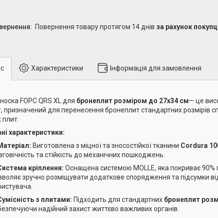
повернення товару протягом 14 днів
за рахунок покупц
с
Характеристики
Інформація для замовлення
носка FOPC QRS XL для
бронеплит розміром до 27х34 см
— це вис
, призначений для перенесення бронеплит стандартних розмірів сп
 плит.
ні характеристики:
Матеріал:
Виготовлена з міцної та зносостійкої тканини
Cordura 1
вговічність та стійкість до механічних пошкоджень.
Система кріплення:
Оснащена системою MOLLE, яка покриває 90% п
зволяє зручно розміщувати додаткове спорядження та підсумки ві
ристувача.
Сумісність з плитами:
Підходить для стандартних
бронеплит розм
безпечуючи надійний захист життєво важливих органів.