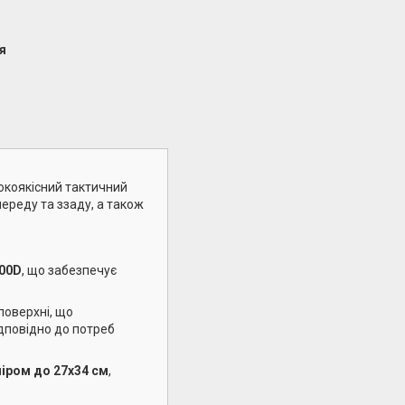
я
окоякісний тактичний
ереду та ззаду, а також
000D
, що забезпечує
оверхні, що
дповідно до потреб
іром до 27х34 см
,