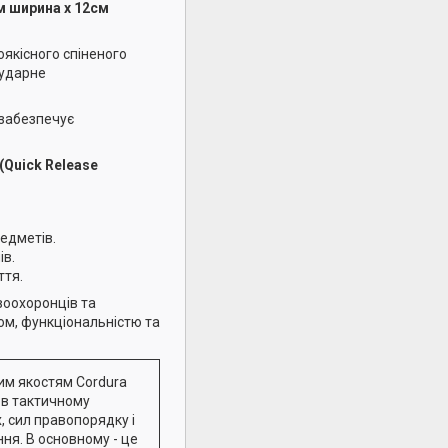
м ширина х 12см
оякісного спіненого
 ударне
 забезпечує
Quick Release
редметів.
ів.
ття.
воохоронців та
ом, функціональністю та
им якостям Cordura
 в тактичному
, сил правопорядку і
ня. В основному - це