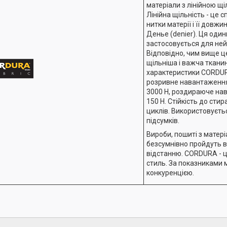
матеріали з лінійною щі
Лінійна щільність - це 
нитки матерії і її довжи
Денье (denier). Ця оди
застосовується для ней
Відповідно, чим вище ц
щільніша і важча тканин
характеристики CORDUR
розривне навантаження
3000 Н, роздираюче на
150 Н. Стійкість до сти
циклів. Використовуєтьс
підсумків.
Вироби, пошиті з матер
безсумнівно пройдуть в
відстанню. CORDURA - це
стиль. За показниками 
конкуренцією.