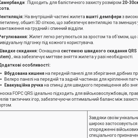
Камербанди
: Підходить для балістичного захисту розміром
20-30с
сота.
Вентиляція:
На внутрішній частині жилета
вшиті демпфери
з висок
ліетилену, обшиті 3D сіткою, що забезпечує вентиляцію та зменшує
вантаження на грудний і спинний відділи.
Регулювання:
Жилет легко регулюється за зростом та об'ємом, що
дивідуальну підгонку під кожного користувача.
Швидке скидання:
Оснащена
системою швидкого скидання QRS (
stem)
, яка забезпечує миттєве зняття жилета у разі необхідності.
Додаткові особливості:
Вбудована кишеня
на передній панелі для зберігання дрібних п
Велкро панелі на передній та задній частинах для кріплення патч
Евакуаційна ручка
на спинці для швидкого переміщення або зня
носка FOPC QRS ідеально підходить для військовослужбовців, пра
елів тактичних ігор, забезпечуючи оптимальний баланс між захист
ртом.
Завдяки своїм унікальн
широко застосовується
спорядженні військових
спеціального призначен