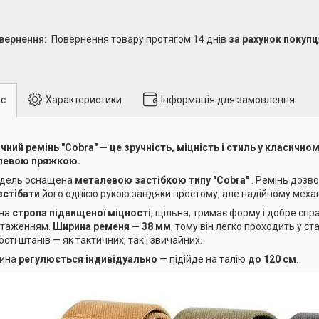
повернення товару протягом 14 днів
за рахунок покупц
с
Характеристики
Інформація для замовлення
чний ремінь "Cobra" — це зручність, міцність і стиль у класично
левою пряжкою.
одель оснащена
металевою застібкою типу "Cobra"
. Ремінь дозв
зстібати
його однією рукою завдяки простому, але надійному меха
нна
стропа підвищеної міцності
, щільна, тримає форму і добре спр
нтаженням.
Ширина ременя — 38 мм
, тому він легко проходить у с
сті штанів — як тактичних, так і звичайних.
ина
регулюється індивідуально
— підійде на талію
до 120 см
.