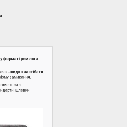
я
му форматі ременя з
оляє
швидко застібати
нізму замикання.
авляється з
тандартні шлевки