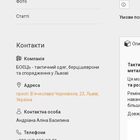
Фото
Статті
Опи
Такти
БОЄЦЬ - тактичний одяг, берці,шеврони
мета
та спорядження у Львові
Ця м
та ро
Ремі
просп. В’ячеслава Чорновола, 23, Львів,
нава
Україна
більшо
Довж
Андріана Аліна Василина