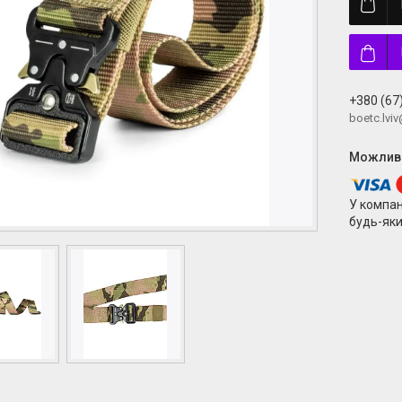
+380 (67
boetc.lvi
У компан
будь-яки