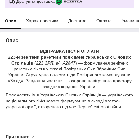
Доступна доставка
Опис
Характеристики
Доставка
Оплата
Умови п
Опис
ВІДПРАВКА ПІСЛЯ ОПЛАТИ
223-й зенітний ракетний полк імені Українських Січових
Стрільців
(
223 ЗРП
, в/ч А2847
) — формування зенітних
ракетних військ у складі Повітряних Сил Збройних Сил
України. Структурно належить до Повітряного командування
«Захід». Завдання частини — охорона повітряного простору
західних кордонів України.
Полк носить ім'я Українських Січових Стрільців — українського
національного військового формування в складі австро-
угорської армії, створеного під час Першої світової війни.
Приховати