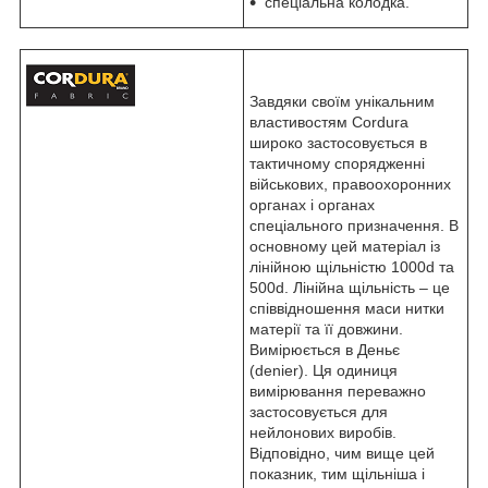
спеціальна колодка.
Завдяки своїм унікальним
властивостям Cordura
широко застосовується в
тактичному спорядженні
військових, правоохоронних
органах і органах
спеціального призначення. В
основному цей матеріал із
лінійною щільністю 1000d та
500d. Лінійна щільність – це
співвідношення маси нитки
матерії та її довжини.
Вимірюється в Деньє
(denier). Ця одиниця
вимірювання переважно
застосовується для
нейлонових виробів.
Відповідно, чим вище цей
показник, тим щільніша і