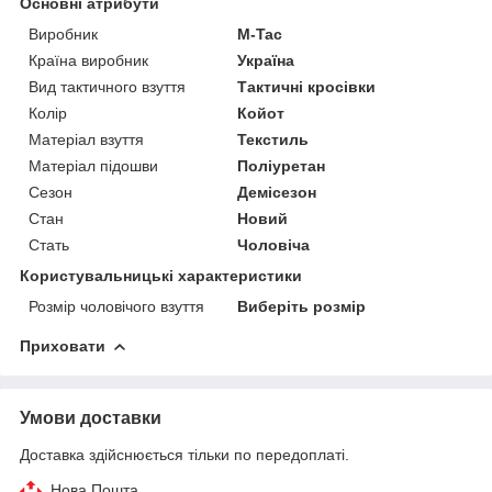
Основні атрибути
Виробник
M-Tac
Країна виробник
Україна
Вид тактичного взуття
Тактичні кросівки
Колір
Койот
Матеріал взуття
Текстиль
Матеріал підошви
Поліуретан
Сезон
Демісезон
Стан
Новий
Стать
Чоловіча
Користувальницькі характеристики
Розмір чоловічого взуття
Виберіть розмір
Приховати
Умови доставки
Доставка здійснюється тільки по передоплаті.
Нова Пошта