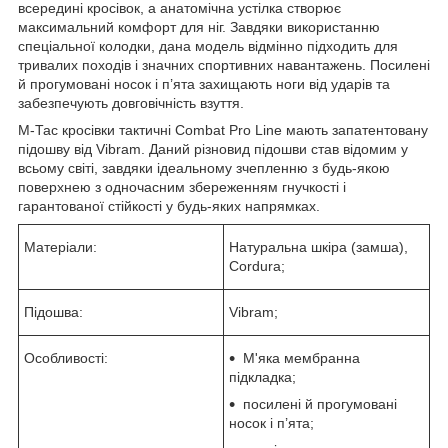
всередині кросівок, а анатомічна устілка створює
максимальний комфорт для ніг. Завдяки використанню
спеціальної колодки, дана модель відмінно підходить для
тривалих походів і значних спортивних навантажень. Посилені
й прогумовані носок і п’ята захищають ноги від ударів та
забезпечують довговічність взуття.
М-Тас кросівки тактичні Combat Pro Line мають запатентовану
підошву від Vibram. Даний різновид підошви став відомим у
всьому світі, завдяки ідеальному зчепленню з будь-якою
поверхнею з одночасним збереженням гнучкості і
гарантованої стійкості у будь-яких напрямках.
Матеріали:
Натуральна шкіра (замша),
Cordura;
Підошва:
Vibram;
Особливості:
М'яка мембранна
підкладка;
посилені й прогумовані
носок і п’ята;