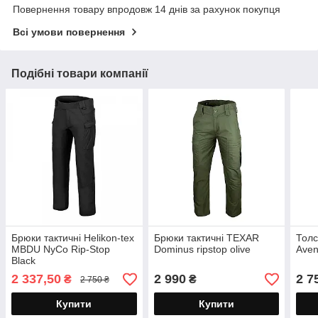
Повернення товару впродовж 14 днів за рахунок покупця
Всі умови повернення
Подібні товари компанії
Брюки тактичні Helikon-tex
Брюки тактичні TEXAR
Толс
MBDU NyCo Rip-Stop
Dominus ripstop olive
Aven
Black
2 337,50
2 990
2 7
₴
₴
2 750 ₴
Купити
Купити