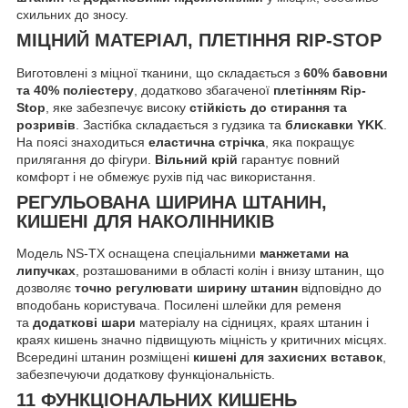
схильних до зносу.
МІЦНИЙ МАТЕРІАЛ, ПЛЕТІННЯ RIP-STOP
Виготовлені з міцної тканини, що складається з
60% бавовни
та 40% поліестеру
, додатково збагаченої
плетінням Rip-
Stop
, яке забезпечує високу
стійкість до стирання та
розривів
. Застібка складається з гудзика та
блискавки YKK
.
На поясі знаходиться
еластична стрічка
, яка покращує
прилягання до фігури.
Вільний крій
гарантує повний
комфорт і не обмежує рухів під час використання.
РЕГУЛЬОВАНА ШИРИНА ШТАНИН,
КИШЕНІ ДЛЯ НАКОЛІННИКІВ
Модель NS-TX оснащена спеціальними
манжетами на
липучках
, розташованими в області колін і внизу штанин, що
дозволяє
точно регулювати ширину штанин
відповідно до
вподобань користувача. Посилені шлейки для ременя
та
додаткові шари
матеріалу на сідницях, краях штанин і
краях кишень значно підвищують міцність у критичних місцях.
Всередині штанин розміщені
кишені для захисних вставок
,
забезпечуючи додаткову функціональність.
11 ФУНКЦІОНАЛЬНИХ КИШЕНЬ