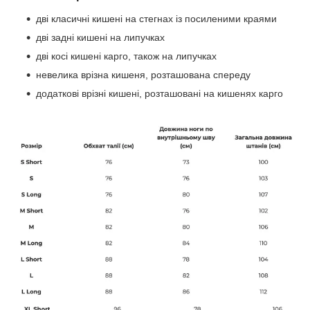
дві класичні кишені на стегнах із посиленими краями
дві задні кишені на липучках
дві косі кишені карго, також на липучках
невелика врізна кишеня, розташована спереду
додаткові врізні кишені, розташовані на кишенях карго