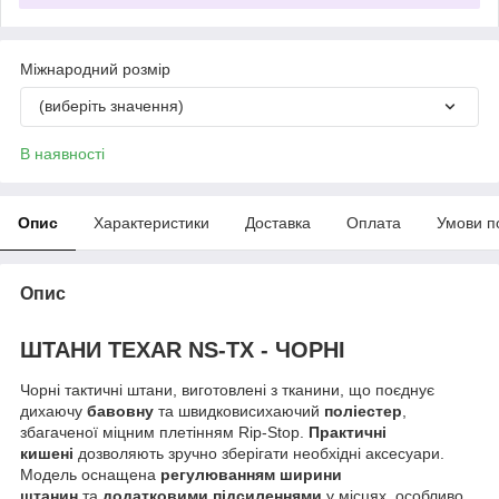
Міжнародний розмір
(виберіть значення)
В наявності
Опис
Характеристики
Доставка
Оплата
Умови п
Опис
ШТАНИ TEXAR NS-TX - ЧОРНІ
Чорні тактичні штани, виготовлені з тканини, що поєднує
дихаючу
бавовну
та швидковисихаючий
поліестер
,
збагаченої міцним плетінням Rip-Stop.
Практичні
кишені
дозволяють зручно зберігати необхідні аксесуари.
Модель оснащена
регулюванням ширини
штанин
та
додатковими підсиленнями
у місцях, особливо